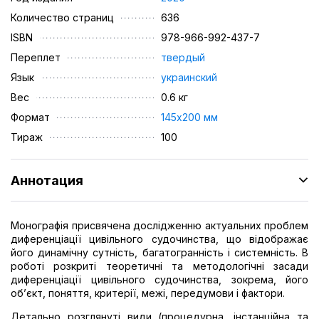
Количество страниц
636
ISBN
978-966-992-437-7
Переплет
твердый
Язык
украинский
Вес
0.6 кг
Формат
145х200 мм
Тираж
100
Аннотация
Монографія присвячена дослідженню актуальних проблем
диференціації цивільного судочинства, що відображає
його динамічну сутність, багатогранність і системність. В
роботі розкриті теоретичні та методологічні засади
диференціації цивільного судочинства, зокрема, його
об’єкт, поняття, критерії, межі, передумови і фактори.
Детально розглянуті види (процедурна, інстанційна та