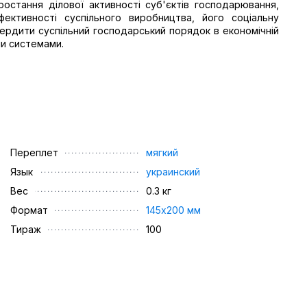
остання ділової активності суб'єктів господарювання,
ективності суспільного виробництва, його соціальну
вердити суспільний господарський порядок в економічній
ми системами.
Переплет
мягкий
Язык
украинский
Вес
0.3 кг
Формат
145х200 мм
Тираж
100