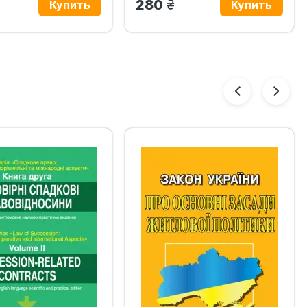
н.
грн.
280