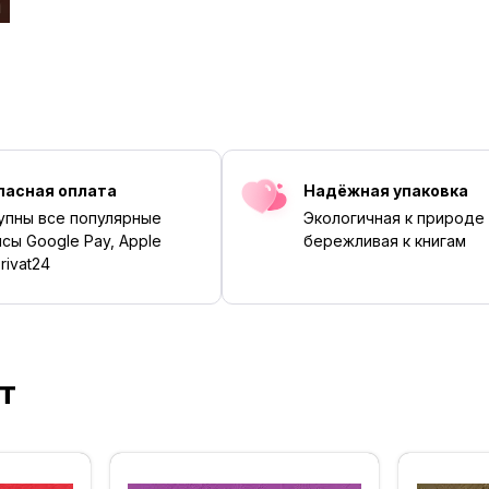
пасная оплата
Надёжная упаковка
упны все популярные
Экологичная к природе
сы Google Pay, Apple
бережливая к книгам
rivat24
т
‹
›