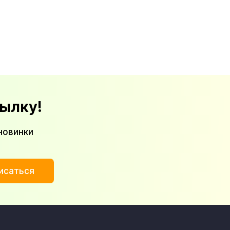
ылку!
новинки
исаться