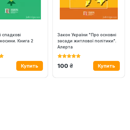
і спадкові
Закон України "Про основні
носини. Книга 2
засади житлової політики".
Алерта
н.
грн.
100