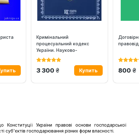
юриста
Кримінальний
Договірн
процесуальний кодекс
правовід
України. Науково-
практичний коментар....
грн.
гр
3 300
800
о Конституції України правові основи господарської
сті суб'єктів господарювання різних форм власності.