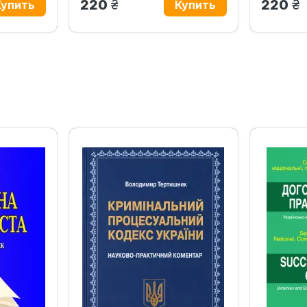
грн.
гр
220
220
‹
›