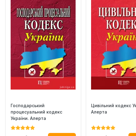
Господарський
Цивільний кодекс У
процесуальний кодекс
Алерта
України. Алерта