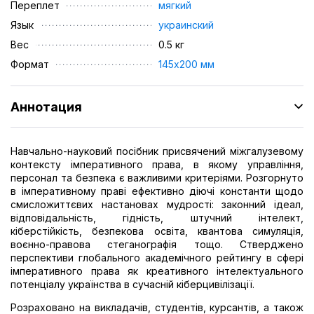
Переплет
мягкий
Язык
украинский
Вес
0.5 кг
Формат
145х200 мм
Аннотация
Навчально-науковий посібник присвячений міжгалузевому
контексту імперативного права, в якому управління,
персонал та безпека є важливими критеріями. Розгорнуто
в імперативному праві ефективно діючі константи щодо
смисложиттєвих настановах мудрості: законний ідеал,
відповідальність, гідність, штучний інтелект,
кіберстійкість, безпекова освіта, квантова симуляція,
воєнно-правова стеганографія тощо. Стверджено
перспективи глобального академічного рейтингу в сфері
імперативного права як креативного інтелектуального
потенціалу українства в сучасній кіберцивілізації.
Розраховано на викладачів, студентів, курсантів, а також