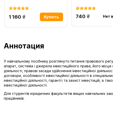
грн.
740
грн.
1 160
Нет 
Аннотация
У навчальному посібнику розглянуто питання правового регулю
апарат, система і джерела інвестиційного права, його місце 
діяльності, правові засади здійснення інвестиційної діяльнос
договори, особливості інвестиційної діяльності в спеціальн
інвестиційної діяльності, гарантії та захист інвестицій, а 
інвестиційної діяльності.
Для студентів юридичних факультетів вищих навчальних закла
працівників.