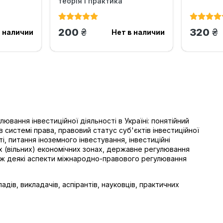
теорія і практика
грн.
гр
200
320
в наличии
Нет в наличии
вання інвестиційної діяльності в Україні: понятійний
в системі права, правовий статус суб'єктів інвестиційної
ті, питання іноземного інвестування, інвестиційні
их (вільних) економічних зонах, державне регулювання
також деякі аспекти міжнародно-правового регулювання
дів, викладачів, аспірантів, науковців, практичних