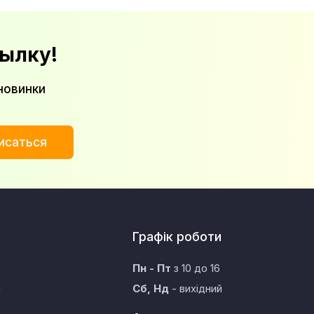
ылку!
новинки
исаться
Графік роботи
Пн - Пт
з 10 до 16
а
Сб, Нд
- вихідний