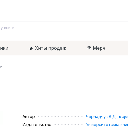
инки
🔥 Xиты продаж
💚 Мерч
ни
Автор
Чернадчук В.Д.
,
ещё
Издательство
Університетська кни