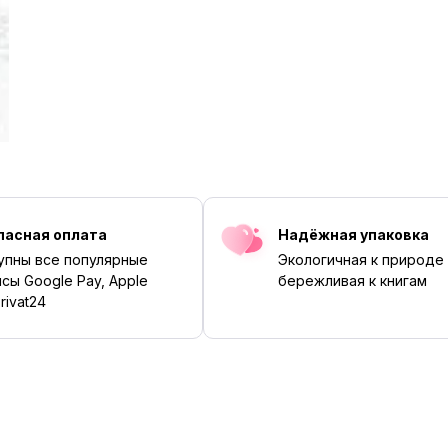
пасная оплата
Надёжная упаковка
упны все популярные
Экологичная к природе
сы Google Pay, Apple
бережливая к книгам
rivat24
‹
›