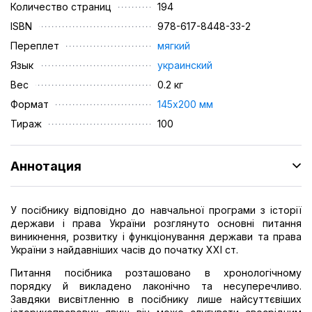
Количество страниц
194
ISBN
978-617-8448-33-2
Переплет
мягкий
Язык
украинский
Вес
0.2 кг
Формат
145х200 мм
Тираж
100
Аннотация
У посібнику відповідно до навчальної програми з історії
держави і права України розглянуто основні питання
виникнення, розвитку і функціонування держави та права
України з найдавніших часів до початку XXI ст.
Питання посібника розташовано в хронологічному
порядку й викладено лаконічно та несуперечливо.
Завдяки висвітленню в посібнику лише найсуттєвіших