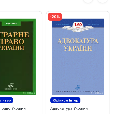
-20%
 Iнтер
Юрінком Iнтер
право України
Адвокатура України