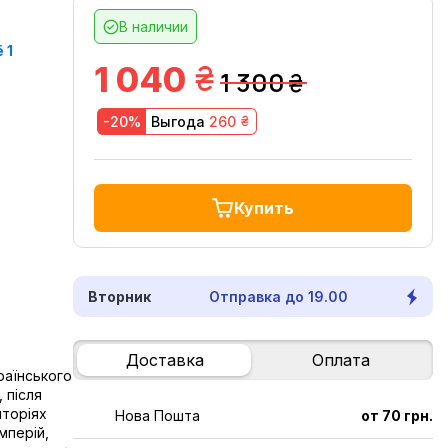
В наличии
 1
грн.
1 040
1 300
грн.
грн.
-20%
Выгода
260
Купить
Вторник
Отправка до 19.00
Доставка
Оплата
раїнського
, після
иторіях
Нова Пошта
от 70 грн.
мперій,