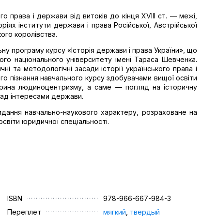
о права і держави від витоків до кінця XVIII ст. — межі,
ріях інститути держави і права Російської, Австрійської
ького королівства.
ну програму курсу «Історія держави і права України», що
ого національного університету імені Тараса Шевченка.
ні та методологічні засади історії українського права і
го пізнання навчального курсу здобувачами вищої освіти
рина людиноцентризму, а саме — погляд на історичну
над інтересами держави.
идання навчально-наукового характеру, розраховане на
освіти юридичної спеціальності.
ISBN
978-966-667-984-3
Переплет
мягкий
,
твердый