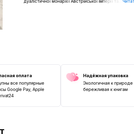
дуалістичної монархії Австрійської імперії та...
Чита
пасная оплата
Надёжная упаковка
упны все популярные
Экологичная к природе
сы Google Pay, Apple
бережливая к книгам
rivat24
т
‹
›