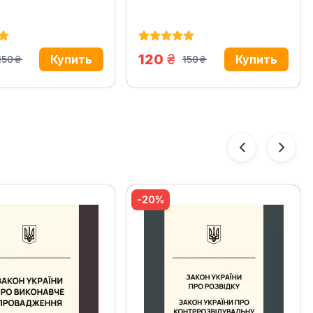
н.
грн.
120
150
150
грн.
грн.
-20%