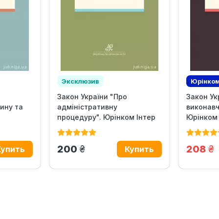
Эксклюзив
Юрінком
Закон України "Про
Закон Ук
Эксклю
ину та
адміністративну
виконав
процедуру". Юрінком Інтер
Юрінком 
грн.
гр
200
208