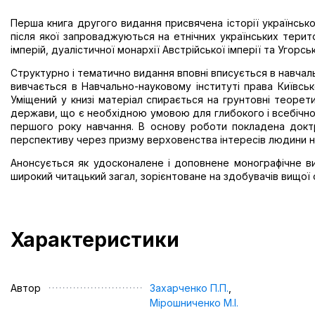
Перша книга другого видання присвячена історії українськог
після якої запроваджуються на етнічних українських терито
імперій, дуалістичної монархії Австрійської імперії та Угорс
Структурно і тематично видання вповні вписується в навчаль
вивчається в Навчально-науковому інституті права Київськ
Уміщений у книзі матеріал спирається на грунтовні теоретич
держави, що є необхідною умовою для глибокого і всебічно
першого року навчання. В основу роботи покладена докт
перспективу через призму верховенства інтересів людини 
Анонсується як удосконалене і доповнене монографічне в
широкий читацький загал, зорієнтоване на здобувачів вищої 
Характеристики
Автор
Захарченко П.П.
,
Мірошниченко М.І.