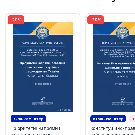
-20%
-20%
Юрінком Iнтер
Юрінком Iнтер
Н
Пріоритетні напрями і
Конституційно-пра
Эксклюзив
Новинка
Эксклюзив
завдання розвитку
забезпечення націо