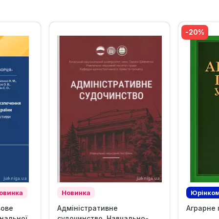
-20%
овинка
Новинка
Юрінком
вове
Адміністративне
Аграрне 
нальної
судочинство. Навчально-