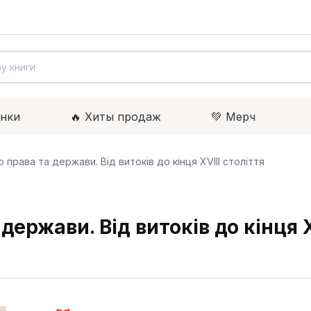
инки
🔥 Xиты продаж
💚 Мерч
о права та держави. Від витоків до кінця XVIII століття
держави. Від витоків до кінця X