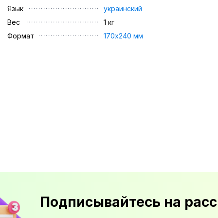
Язык
украинский
Вес
1 кг
Формат
170х240 мм
Подписывайтесь на расс