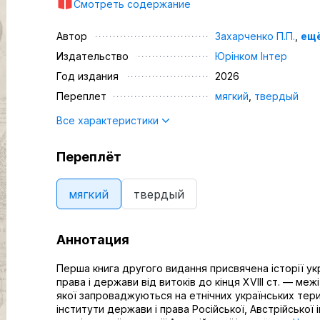
Смотреть содержание
Автор
Захарченко П.П.
,
ещё
Издательство
Юрінком Iнтер
Год издания
2026
Переплет
мягкий
,
твердый
Все характеристики
Переплёт
мягкий
твердый
Аннотация
Перша книга другого видання присвячена історії ук
права і держави від витоків до кінця XVIII ст. — межі
якої запроваджуються на етнічних українських тер
інститути держави і права Російської, Австрійської і