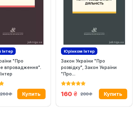
 Iнтер
Юрінком Iнтер
раїни "Про
Закон України "Про
зив
Эксклюзив
че впровадження".
розвідку", Закон України
Інтер
"Про...
н.
грн.
160
260
200
грн.
грн.