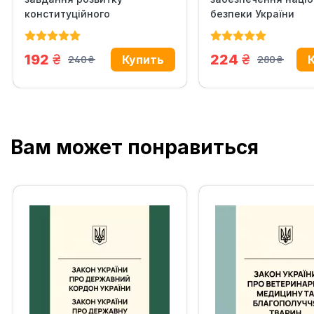
конституційного
безпеки України
законодавства...
грн.
грн.
192
224
240
280
грн.
грн.
Вам может понравиться