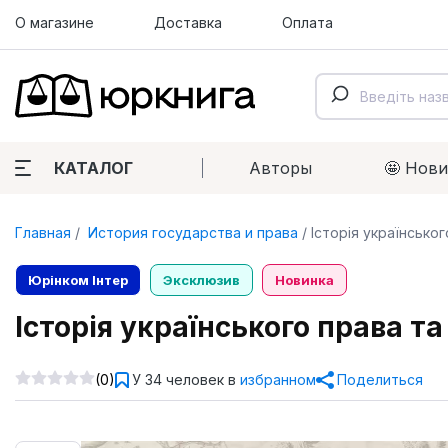
О магазине
Доставка
Оплата
КАТАЛОГ
Авторы
🤩 Нов
Главная
История государства и права
Історія українськог
Юрінком Iнтер
Эксклюзив
Новинка
Історія українського права та 
(0)
У 34 человек в
избранном
Поделиться