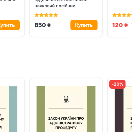
науковий посібник
грн.
гр
850
120
‹
›
-20%