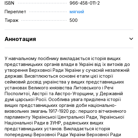
ISBN
966-458-011-2
Переплет
мягкий
Тираж
500
Аннотация
У навчальному посібнику викладається історія вищих
представницьких органів влади в Україні від їх витоків до
утворення Верховної Ради України у сучасній незалежній
державі. Висвітлюються основні етапи цієї історії
сеймовий досвід українства у вищих представницьких
установах Великого князівства Литовського і Речі
Посполитої, Австрії та Австро-Угорщини, у Державній
думі царської Росії. Особлива увага приділена історії
вищих представницьких органів доби національно-
визвольних змагань 1917-1920 рр.: першого вітчизняного
парламенту Української Центральної Ради, Української
Національної Ради в ЗУНР, радянських вищих
представницьких установ. Викладається історія
попередниці Верховної Ради України Верховної Ради