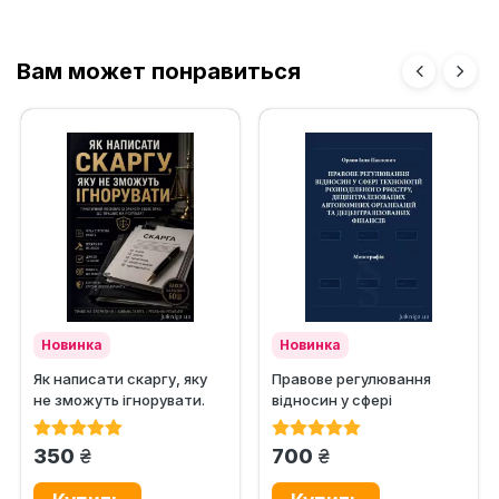
Вам может понравиться
Новинка
Новинка
Як написати скаргу, яку
Правове регулювання
не зможуть ігнорувати.
відносин у сфері
Практичний посібник із...
технологій розподіленого
реєстру,...
грн.
грн.
350
700