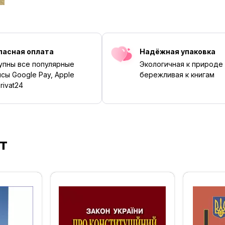
пасная оплата
Надёжная упаковка
упны все популярные
Экологичная к природе
сы Google Pay, Apple
бережливая к книгам
rivat24
т
‹
›