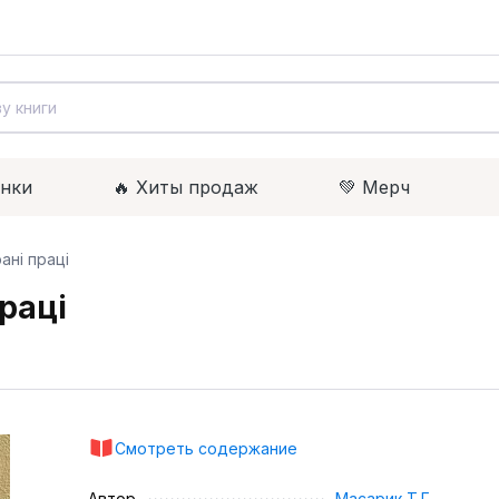
инки
🔥 Xиты продаж
💚 Мерч
ані праці
праці
Смотреть содержание
Автор
Масарик Т.Г.