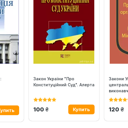
:
Закон України "Про
Закони У
Конституційний Суд". Алерта
централь
виконавчо
грн.
гр
100
120