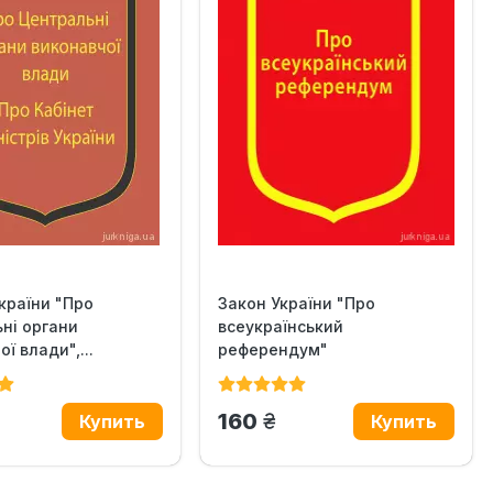
країни "Про
Закон України "Про
ні органи
всеукраїнський
ї влади",...
референдум"
н.
грн.
160