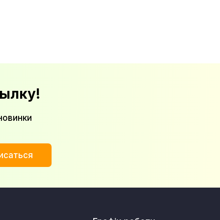
ылку!
новинки
исаться