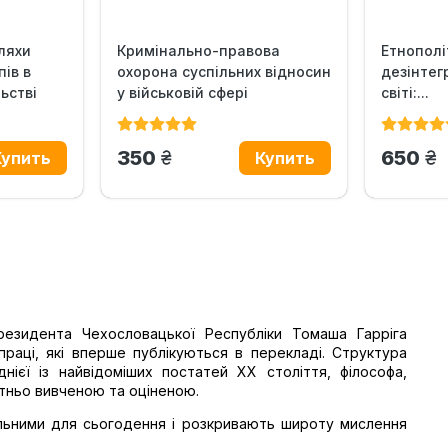
ляхи
Кримінально-правова
Етнополі
пів в
охорона суспільних відносин
дезінтег
ьстві
у військовій сфері
світі:...
грн.
гр
350
650
езидента Чехословацької Республіки Томаша Гарріга
праці, які вперше публікуються в перекладі. Структура
нієї із найвідоміших постатей ХХ століття, філософа,
атньо вивченою та оціненою.
уальними для сьогодення і розкривають широту мислення