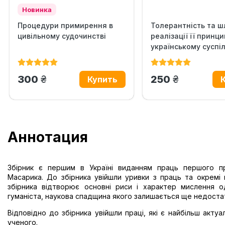
Новинка
Процедури примирення в
Толерантність та ш
цивільному судочинстві
реалізації її принци
українському суспіл
грн.
грн.
300
250
Аннотация
Збірник є першим в Україні виданням праць першого пр
Масарика. До збірника увійшли уривки з праць та окремі 
збірника відтворює основні риси і характер мислення од
гуманіста, наукова спадщина якого залишається ще недост
Відповідно до збірника увійшли праці, які є найбільш акт
ученого.