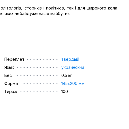
ітологів, істориків і політиків, так і для широкого кола
 для яких небайдуже наше майбутнє.
Переплет
твердый
Язык
украинский
Вес
0.5 кг
Формат
145х200 мм
Тираж
100