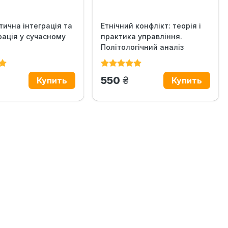
тична інтеграція та
Етнічний конфлікт: теорія і
рація у сучасному
практика управління.
Політологічний аналіз
н.
грн.
550