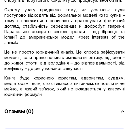
спору: від побутового конфлікту до процесуальної битви.
Окрему увагу приділено тому, як українські суди
поступово відходять від формальної моделі «хто купив –
тому і належить» і починають враховувати фактичний
догляд, стабільність середовища й добробут тварини.
Паралельно розкрито світові тренди – від Франції та
Іспанії до американської моделі «best Interests of the
animal».
Це не просто юридичний аналіз. Це спроба зафіксувати
момент, коли право починає змінювати оптику: від речі –
до живої істоти, від володіння – до відповідальності, від
конфлікту – до регульованої співучасті.
Книга буде корисною юристам, адвокатам, суддям,
медіаторам і всім, хто стикався з питанням: як поділити не
майно, а живий зв’язок, який не вкладається у класичні
юридичні формули.
Отзывы (0)