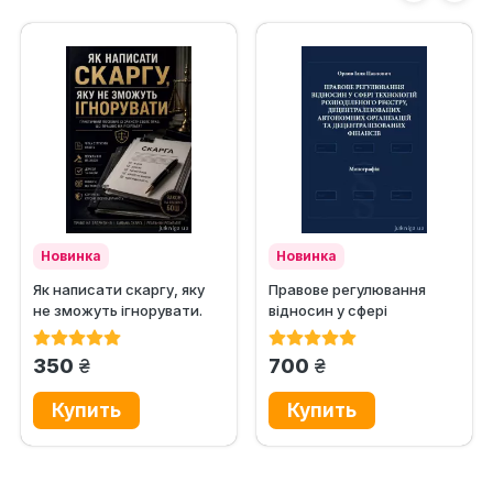
Новинка
Новинка
Як написати скаргу, яку
Правове регулювання
не зможуть ігнорувати.
відносин у сфері
Практичний посібник із...
технологій розподіленого
реєстру,...
грн.
грн.
350
700