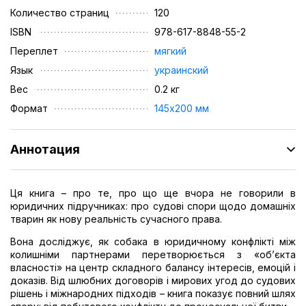
Количество страниц
120
ISBN
978-617-8848-55-2
Переплет
мягкий
Язык
украинский
Вес
0.2 кг
Формат
145х200 мм
Аннотация
Ця книга – про те, про що ще вчора не говорили в
юридичних підручниках: про судові спори щодо домашніх
тварин як нову реальність сучасного права.
Вона досліджує, як собака в юридичному конфлікті між
колишніми партнерами перетворюється з «об’єкта
власності» на центр складного балансу інтересів, емоцій і
доказів. Від шлюбних договорів і мирових угод до судових
рішень і міжнародних підходів – книга показує повний шлях