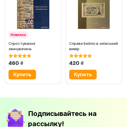
Новинка
Спростування
Справа Бейліса: київський
звинувачень
вимір
грн.
грн.
460
420
Подписывайтесь на
рассылку!