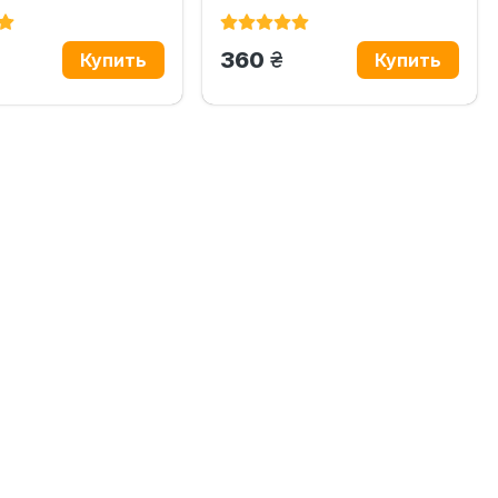
н.
грн.
360