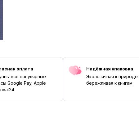
пасная оплата
Надёжная упаковка
упны все популярные
Экологичная к природе
сы Google Pay, Apple
бережливая к книгам
rivat24
‹
›