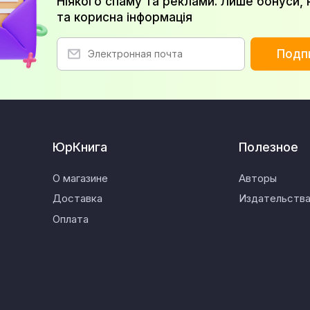
Ніякого спаму та реклами. Лише бонуси, 
та корисна інформація
Подп
ЮрКнига
Полезное
О магазине
Авторы
Доставка
Издательств
Оплата