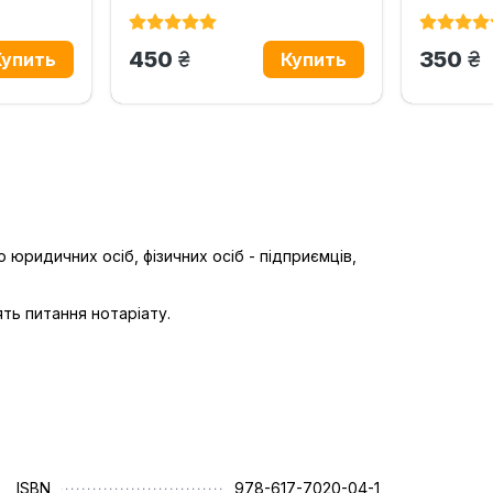
грн.
гр
450
350
юридичних осіб, фізичних осіб - підприємців,
ять питання нотаріату.
ISBN
978-617-7020-04-1