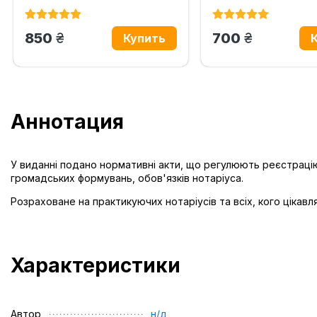
грн.
грн.
850
700
Аннотация
У виданні подано нормативні акти, що регулюють реєстрацію 
громадських формувань, обов'язків нотаріуса.
Розраховане на практикуючих нотаріусів та всіх, кого цікавл
Характеристики
Автор
н/д