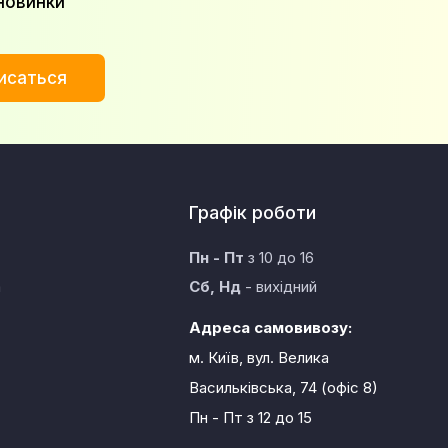
новинки
исаться
Графік роботи
Пн - Пт
з 10 до 16
а
Сб, Нд
- вихідний
Адреса самовивозу:
м. Київ, вул. Велика
Васильківська, 74 (офіс 8)
Пн - Пт
з 12 до 15