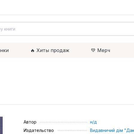
инки
🔥 Xиты продаж
💚 Мерч
Автор
н/д
Издательство
Видавничий дім "Да