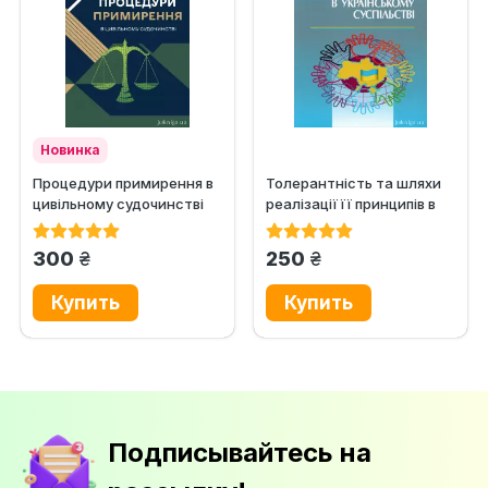
Новинка
Процедури примирення в
Толерантність та шляхи
цивільному судочинстві
реалізації її принципів в
українському суспільстві
грн.
грн.
300
250
Подписывайтесь на