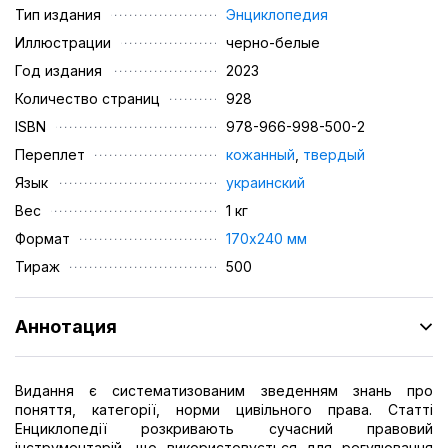
Тип издания
Энциклопедия
Иллюстрации
черно-белые
Год издания
2023
Количество страниц
928
ISBN
978-966-998-500-2
Переплет
кожанный
,
твердый
Язык
украинский
Вес
1 кг
Формат
170х240 мм
Тираж
500
Аннотация
Видання є систематизованим зведенням знань про
поняття, категорії, норми цивільного права. Статті
Енциклопедії розкривають сучасний правовий
інструментарій, що використовується для регулювання