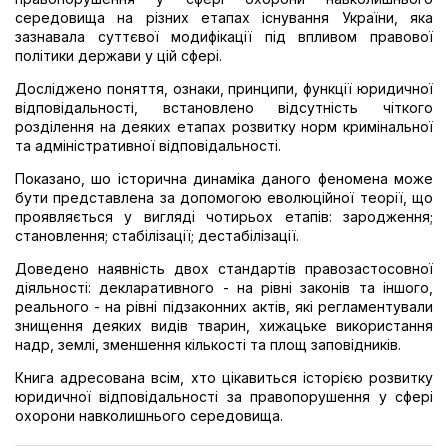
середовища на різних етапах існування України, яка
зазнавала суттєвої модифікації під впливом правової
політики держави у цій сфері.
Досліджено поняття, ознаки, принципи, функції юридичної
відповідальності, встановлено відсутність чіткого
розділення на деяких етапах розвитку норм кримінальної
та адміністративної відповідальності.
Показано, шо історична динаміка даного феномена може
бути представлена за допомогою еволюційної теорії, що
проявляється у вигляді чотирьох етапів: зародження;
становлення; стабілізації; дестабілізації.
Доведено наявність двох стандартів правозастосовної
діяльності: декларативного - на рівні законів та іншого,
реального - на рівні підзаконних актів, які регламентували
знищення деяких видів тварин, хижацьке використання
надр, землі, зменшення кількості та площ заповідників.
Книга адресована всім, хто цікавиться історією розвитку
юридичної відповідальності за правопорушення у сфері
охорони навколишнього середовища.