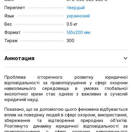
Переплет
твердый
Язык
украинский
Вес
0.5 кг
Формат
145х200 мм
Тираж
300
Аннотация
Проблема історичного розвитку юридичної
відповідальності за правопорушення у сфері охорони
навколишнього середовища в умовах глобальної
екологічної кризи стає однією з важливих в сучасній
юридичній науці.
Показано, що за допомогою цього феномена відбувається
вплив на поведінку людей в сфері охорони, використання,
збереження та відтворення природних об’єктів.
Розглянуто динаміку юридичної відповідальності за
правопорушення у сфері охорони навколишнього