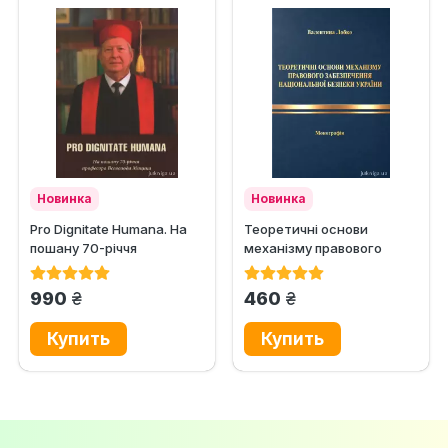
Новинка
Новинка
Pro Dignitate Humana. На
Теоретичні основи
пошану 70-річчя
механізму правового
професора Всеволода
забезпечення
Мицика
національної безпеки...
грн.
грн.
990
460