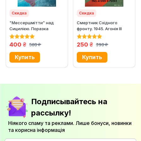
Скидка
Скидка
"Мессершмітти" над
Смертник Східного
Сицилією. Поразка
фронту. 1945. Агонія III
люфтваффе на
Рейху
Середземному...
грн.
грн.
400
250
580
390
грн.
грн.
Подписывайтесь на
рассылку!
Ніякого спаму та реклами. Лише бонуси, новинки
та корисна інформація