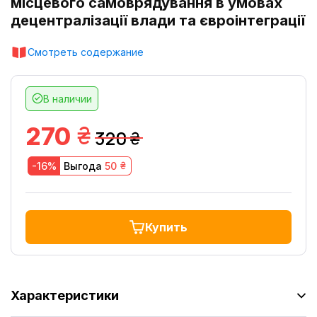
місцевого самоврядування в умовах
децентралізації влади та євроінтеграції
Смотреть содержание
В наличии
грн.
270
320
грн.
грн.
-16%
Выгода
50
Купить
Характеристики