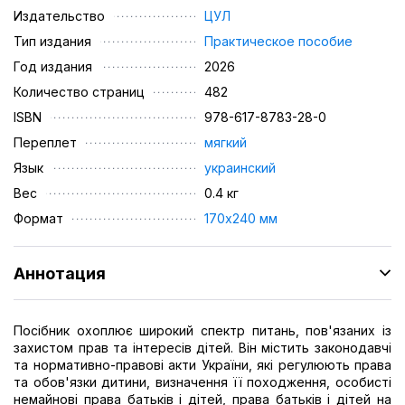
Издательство
ЦУЛ
Тип издания
Практическое пособие
Год издания
2026
Количество страниц
482
ISBN
978-617-8783-28-0
Переплет
мягкий
Язык
украинский
Вес
0.4 кг
Формат
170х240 мм
Аннотация
Посібник охоплює широкий спектр питань, пов'язаних із
захистом прав та інтересів дітей. Він містить законодавчі
та нормативно-правові акти України, які регулюють права
та обов'язки дитини, визначення її походження, особисті
немайнові права батьків і дітей, права батьків і дітей на