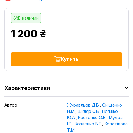
В наличии
грн.
1 200
Купить
Характеристики
Автор
Журавльов Д.В.
,
Оніщенко
Н.М.
,
Шкляр С.В.
,
Пляшко
Ю.А.
,
Костенко О.В.
,
Мудра
І.Р.
,
Козленко В.Г.
,
Колотілова
Т.М.