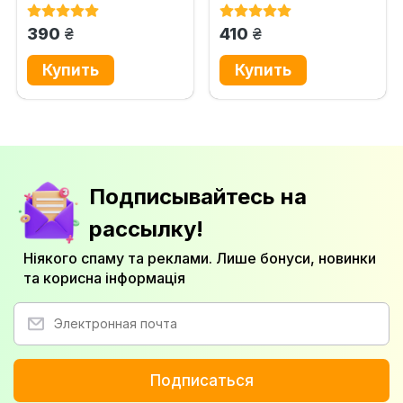
за особами, звільненими...
Науково-практичний...
грн.
грн.
390
410
Подписывайтесь на
рассылку!
Ніякого спаму та реклами. Лише бонуси, новинки
та корисна інформація
Подписаться