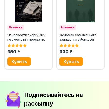
Новинка
Новинка
Як написати скаргу, яку
Феномен самовільного
не зможуть ігнорувати.
залишення військової
Практичний посібник із...
частини або місця служби
в...
грн.
грн.
350
600
Подписывайтесь на
рассылку!