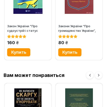
Закон України "Про
Закони України “Про
судоустрій і статус
громадянство України”,
суддів". Алерта
''Про свободу
пересування та...
грн.
грн.
160
80
Вам может понравиться