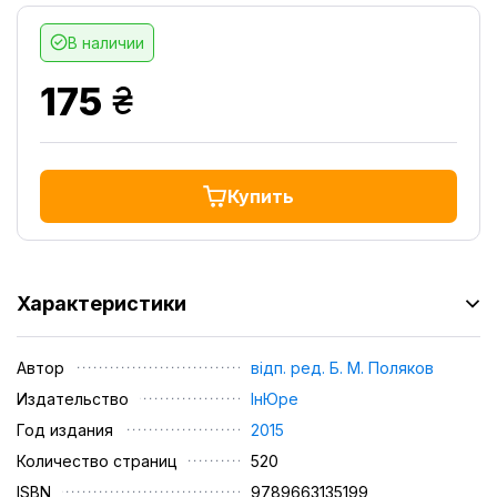
В наличии
грн.
175
Купить
Характеристики
Автор
відп. ред. Б. М. Поляков
Издательство
ІнЮре
Год издания
2015
Количество страниц
520
ISBN
978­966­313­519­9