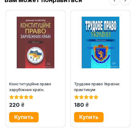
Конституційне право
Трудове право України:
зарубіжних країн.
практикум
Підручник
грн.
грн.
220
180