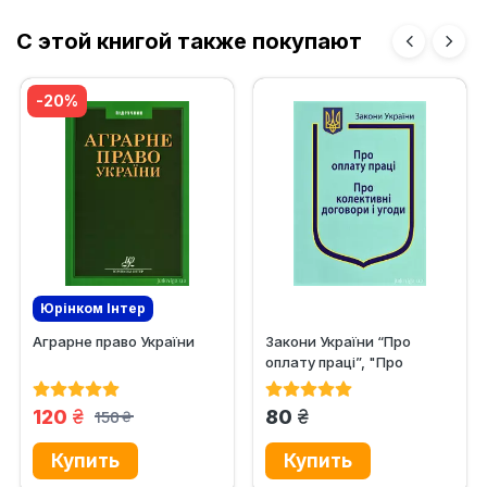
С этой книгой также покупают
-20%
Юрінком Iнтер
Аграрне право України
Закони України “Про
оплату праці”, "Про
колективні договори і...
грн.
грн.
120
80
150
грн.