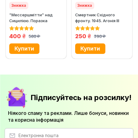
Знижка
Знижка
"Мессершмітти" над
Смертник Східного
Сицилією. Поразка
фронту. 1945. Агонія III
люфтваффе на
Рейху
Середземному...
грн.
грн.
400
250
580
390
грн.
грн.
Підписуйтесь на розсилку!
Ніякого спаму та реклами. Лише бонуси, новинки
та корисна інформація