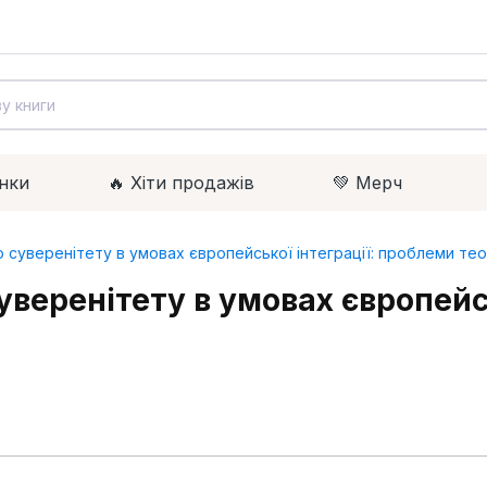
нки
🔥 Xіти продажів
💚 Мерч
уверенітету в умовах європейської інтеграції: проблеми теорі
веренітету в умовах європейсь