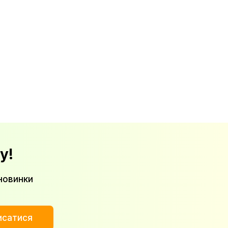
у!
новинки
исатися