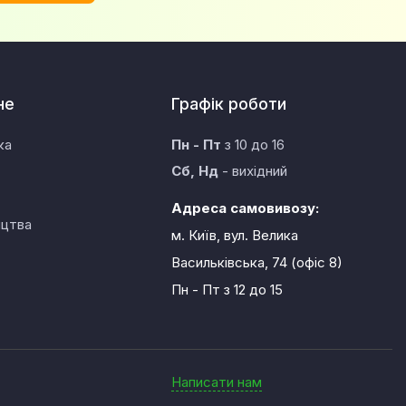
не
Графік роботи
ка
Пн - Пт
з 10 до 16
Сб, Нд
- вихідний
Адреса самовивозу:
ицтва
м. Київ, вул. Велика
Васильківська, 74 (офіс 8)
Пн - Пт
з 12 до 15
Написати нам