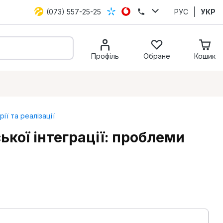
(073) 557-25-25
РУС
УКР
Профіль
Обране
Кошик
ї та реалізації
кої інтеграції: проблеми