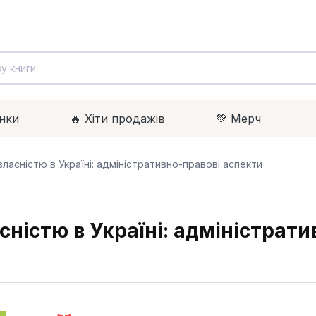
нки
🔥 Xіти продажів
💚 Мерч
ласністю в Україні: адміністративно-правові аспекти
ністю в Україні: адміністрати