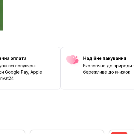
ечна оплата
Надійне пакування
пні всі популярні
Екологічне до природи 
си Google Pay, Apple
бережливе до книжок
rivat24
‹
›