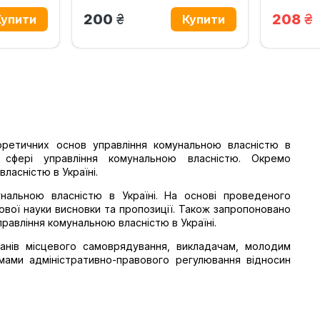
грн.
гр
200
208
ретичних основ управління комунальною власністю в
у сфері управління комунальною власністю. Окремо
ласністю в Україні.
нальною власністю в Україні. На основі проведеного
вої науки висновки та пропозиції. Також запропоновано
равління комунальною власністю в Україні.
анів місцевого самоврядування, викладачам, молодим
мами адміністративно-правового регулювання відносин