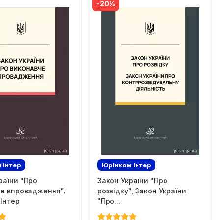
-20%
 Iнтер
Юрінком Iнтер
раїни "Про
Закон України "Про
зив
Ексклюзив
че впровадження".
розвідку", Закон України
Інтер
"Про...