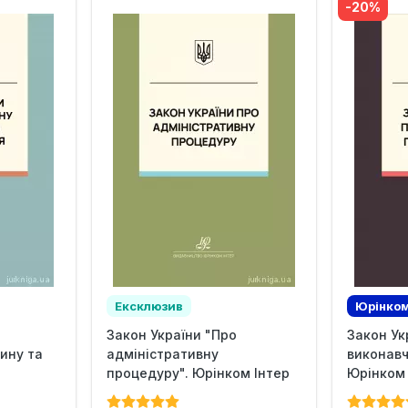
-20%
Ексклюзив
Юрінком
Закон України "Про
Закон Ук
Ексклю
ину та
адміністративну
виконав
процедуру". Юрінком Інтер
Юрінком 