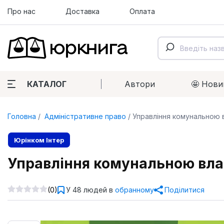
Про нас
Доставка
Оплата
КАТАЛОГ
Автори
🤩 Нови
Головна
Адміністративне право
Управління комунальною в
Юрінком Iнтер
Управління комунальною влас
(0)
У 48 людей в
обранному
Поділитися