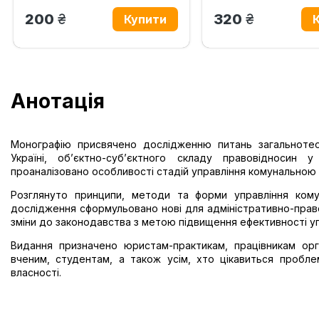
грн.
грн.
200
320
Анотація
Монографію присвячено дослідженню питань загальнотео
Україні, об’єктно-суб’єктного складу правовідносин 
проаналізовано особливості стадій управління комунальною в
Розглянуто принципи, методи та форми управління кому
дослідження сформульовано нові для адміністративно-право
зміни до законо­давства з метою підвищення ефективності уп
Видання призначено юристам-практикам, працівникам орг
вченим, студентам, а також усім, хто цікавиться пробле
власності.