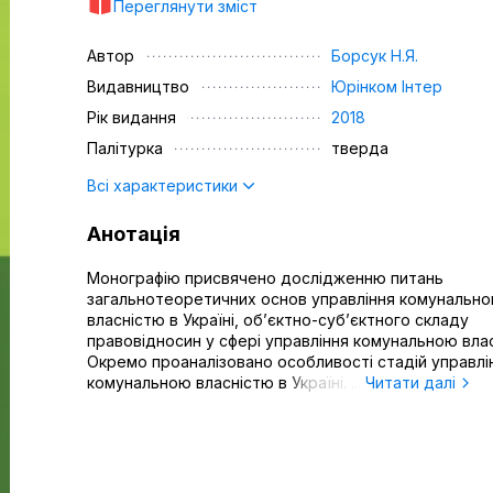
Переглянути зміст
Автор
Борсук Н.Я.
Видавництво
Юрінком Iнтер
Рік видання
2018
Палітурка
тверда
Всі характеристики
Анотація
Монографію присвячено дослідженню питань
загальнотеоретичних основ управління комунальн
власністю в Україні, об’єктно-суб’єктного складу
правовідносин у сфері управління комунальною вла
Окремо проаналізовано особливості стадій управлі
комунальною власністю в Україні. ...
Читати далі