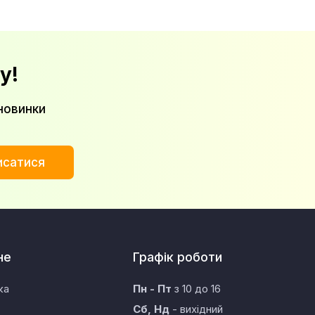
у!
новинки
исатися
не
Графік роботи
ка
Пн - Пт
з 10 до 16
Сб, Нд
- вихідний