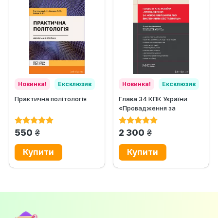
Новинка!
Ексклюзив
Новинка!
Ексклюзив
Практична політологія
Глава 34 КПК України
«Провадження за
нововиявленими або
виключними...
грн.
грн.
550
2 300