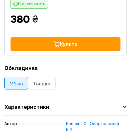
Є в наявності
грн.
380
Купити
Обкладинка
М'яка
Тверда
Характеристики
Автор
Коваль І.Ф.
,
Оверковський
К.В.