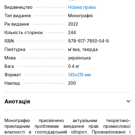
Видавництво
Норма права
Тип видання
Монографія
Рік видання
2022
Кількість сторінок
244
ISBN
978-617-7850-54-9
Палітурка
м'яка, тверда
Мова
українська
Вага
0.4 кг
Формат
145х215 мм
Наклад
200
Анотація
Монографію присвячено актуальним теоретико-
прикладним проблемам введення прав промислової
власності в господарський оборот. Проаналізовано і