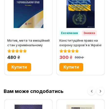
Ексклюзив
Знижка
Мотив, мета та емоційний
Конституційне право на
стан у кримінальному
охорону здоров’я в Україні
праві
та державах...
грн.
грн.
480
300
380
грн.
Вам може сподобатись