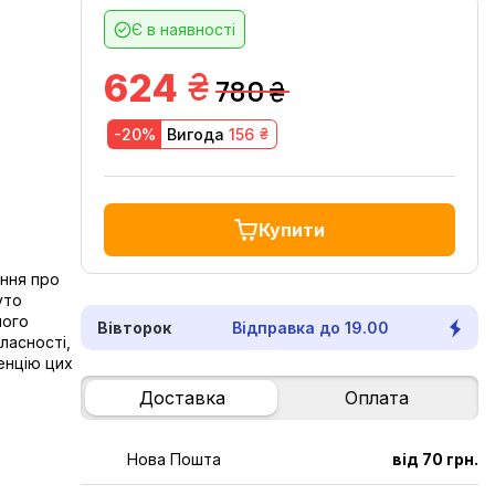
Є в наявності
грн.
624
780
грн.
грн.
-20%
Вигода
156
Купити
ення про
уто
ного
Вівторок
Відправка до 19.00
ласності,
енцію цих
Доставка
Оплата
Нова Пошта
від 70 грн.