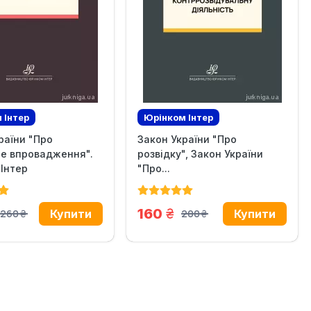
 Iнтер
Юрінком Iнтер
раїни "Про
Закон України "Про
зив
Ексклюзив
че впровадження".
розвідку", Закон України
Інтер
"Про...
н.
грн.
160
260
200
грн.
грн.