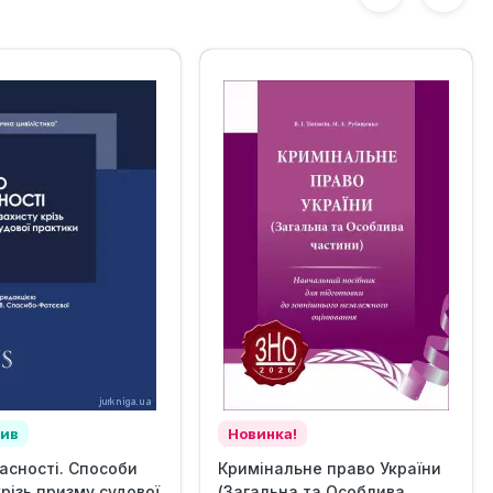
зив
Новинка!
асності. Способи
Кримінальне право України
крізь призму судової
(Загальна та Особлива