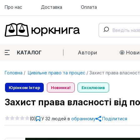
Про нас
Доставка
Оплата
КАТАЛОГ
Автори
🤩 Нови
Головна
Цивільне право та процес
Захист права власност
Юрінком Iнтер
Новинка!
Ексклюзив
Захист права власності від п
(0)
У 32 людей в
обранному
Поділитися