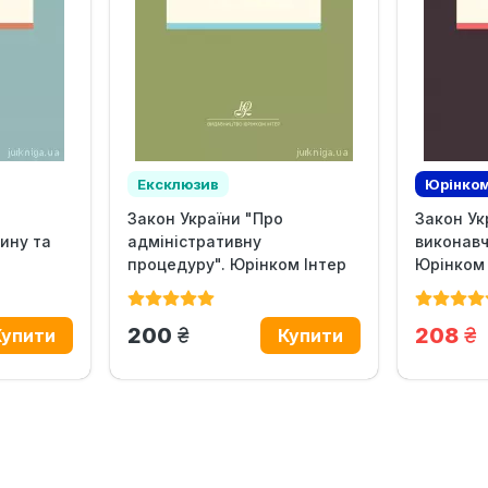
Ексклюзив
Юрінком
Закон України "Про
Закон Ук
Ексклю
ину та
адміністративну
виконав
процедуру". Юрінком Інтер
Юрінком 
грн.
гр
200
208