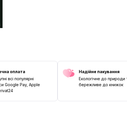
ечна оплата
Надійне пакування
пні всі популярні
Екологічне до природи 
си Google Pay, Apple
бережливе до книжок
rivat24
‹
›