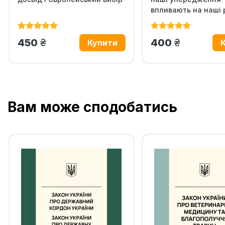
впливають на наші 
грн.
грн.
450
400
Вам може сподобатись