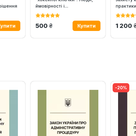
рішення
ймовірності і...
практик
грн.
500
1 200
‹
›
-20%