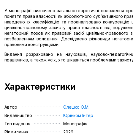
У монографії визначено загальнотеоретичні положення про
поняття права власності як абсолютного суб’єктивного прав
наведено їх класифікацію та проаналізовано конкуренцію 
цивільно-правовому захисту права власності від порушень
негаторний позов як правовий засіб цивільно-правового з
позбавленням володіння. Досліджено різновиди негаторн
правовими конструкціями.
Видання розраховано на науковців, науково-педагогічни
працівників, а також усіх, хто цікавиться проблемами захист
Характеристики
Автор
Олешко О.М.
Видавництво
Юрінком Iнтер
Тип видання
Монографія
Рік видання
2026