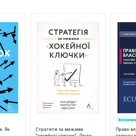
Ексклю
. Як
Стратегія за межами
Право вл
"хокейної ключки". Люди,
захисту 