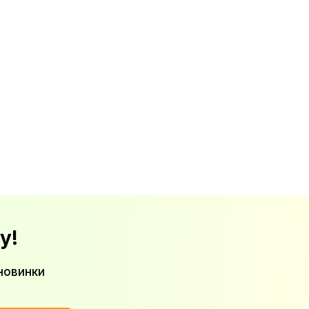
у!
новинки