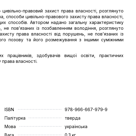
 цивільно-правовий захист права власності, розглянуто
а, способи цивільно-правового захисту права власності,
цих способів. Автором надано загальну характеристику
, не пов’язаних із позбавленням володіння, розглянуто
ахисту права власності від порушень, не пов’язаних із
ого позову та його розмежування з іншими суміжними
х працівників, здобувачів вищої освіти, практичних
у права власності.
ISBN
978-966-667-979-9
Палітурка
тверда
Мова
українська
Вага
0.3 кг