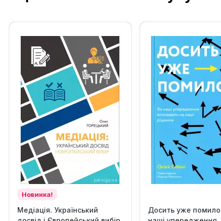
Новинка!
Медіація. Український
Досить уже помилок
досвід і Європейський вибір
наші упередження