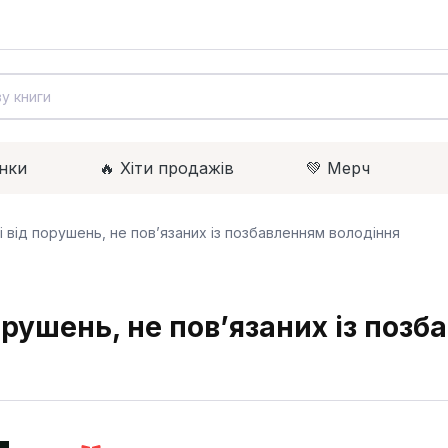
нки
🔥 Xіти продажів
💚 Мерч
і від порушень, не пов’язаних із позбавленням володіння
орушень, не пов’язаних із поз