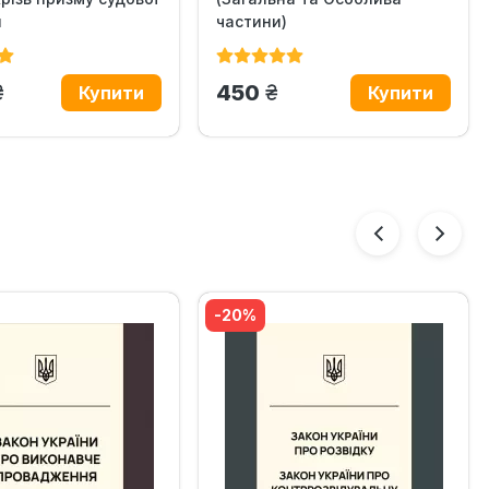
и
частини)
грн.
грн.
450
-20%