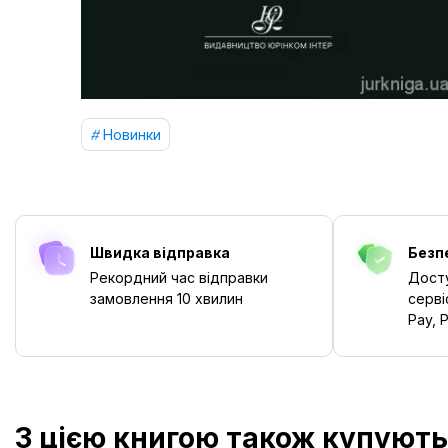
Новинки
Швидка відправка
Безп
Рекордний час відправки
Досту
замовлення
10 хвилин
серві
Pay, P
З цією книгою також купують