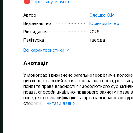
Переглянути зміст
Автор
Олешко О.М.
Видавництво
Юрінком Iнтер
Рік видання
2026
Палітурка
тверда
Всі характеристики
Анотація
У монографії визначено загальнотеоретичні полож
цивільно-правовий захист права власності, розглян
поняття права власності як абсолютного суб’єктив
права, способи цивільно-правового захисту права в
наведено їх класифікацію та проаналізовано конкур
способів....
Читати далі