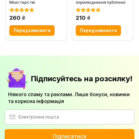
Міністерстві
оприлюднення публічної
надзвичайних ситуацій
інформації у формі
України
відкритих даних
грн.
грн.
260
210
Підписуйтесь на розсилку!
Ніякого спаму та реклами. Лише бонуси, новинки
та корисна інформація
Підписатися