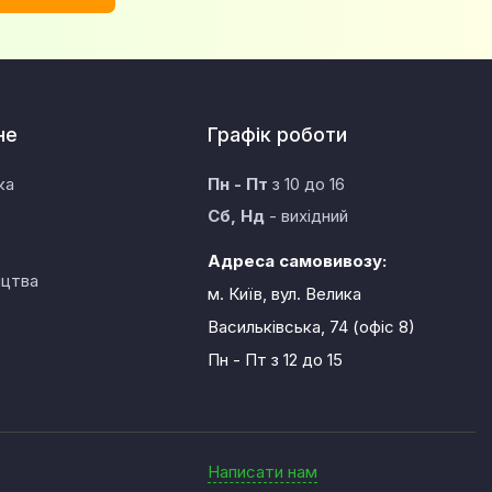
не
Графік роботи
ка
Пн - Пт
з 10 до 16
Сб, Нд
- вихідний
Адреса самовивозу:
ицтва
м. Київ, вул. Велика
Васильківська, 74 (офіс 8)
Пн - Пт
з 12 до 15
Написати нам