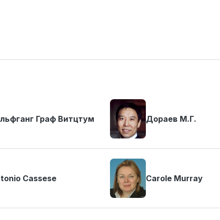
льфганг Граф Витцтум
Дораев М.Г.
tonio Cassese
Carole Murray