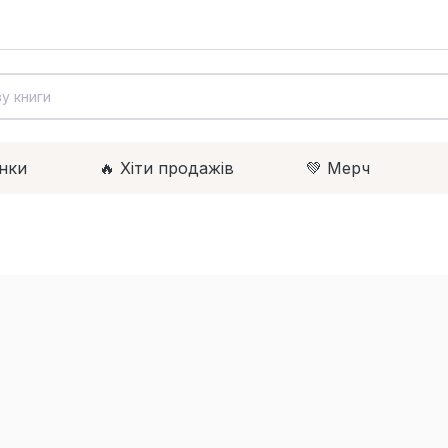
нки
🔥 Xіти продажів
💚 Мерч