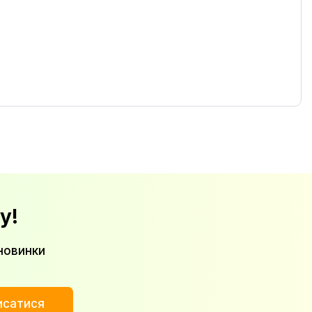
у!
новинки
исатися