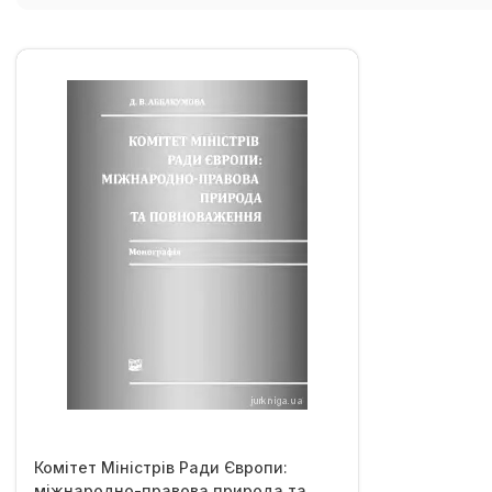
Комітет Міністрів Ради Європи:
міжнародно-правова природа та