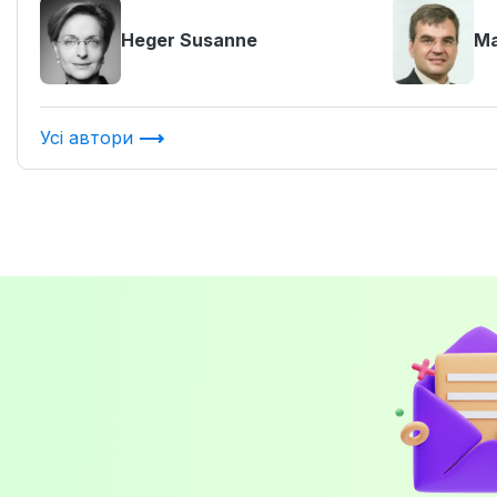
Heger Susanne
Ma
Усі автори