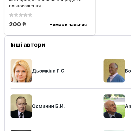
пов­новаження
грн.
200
Немає в наявності
Інші автори
Дьомкіна Г.С.
Во
Осминин Б.И.
An