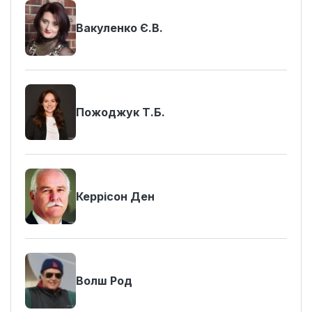
Вакуленко Є.В.
Пожоджук Т.Б.
Керрісон Ден
Волш Род