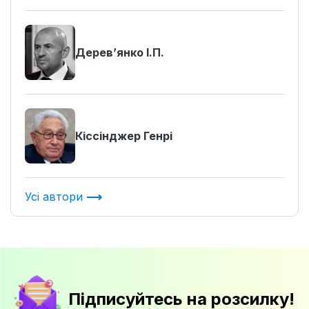
Деревʼянко І.П.
Кіссінджер Генрі
Усі автори
Підписуйтесь на розсилку!