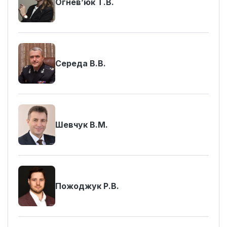
Огнев’юк Т.В.
Середа В.В.
Шевчук В.М.
Пожоджук Р.В.