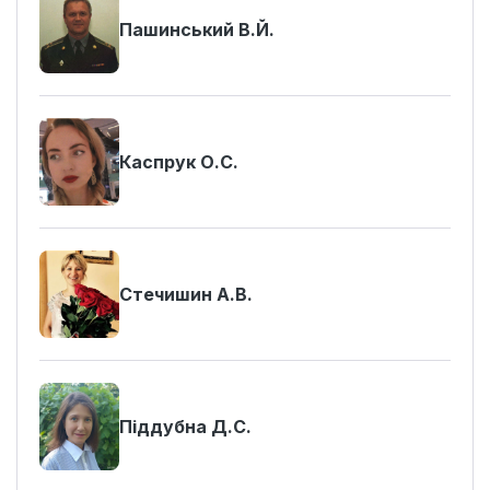
Пашинський В.Й.
Каспрук О.С.
Стечишин А.В.
Піддубна Д.С.