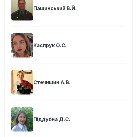
Пашинський В.Й.
Каспрук О.С.
Стечишин А.В.
Піддубна Д.С.