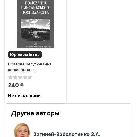
Юрінком Iнтер
Правове регулювання
полювання та
мисливського
господарства. Збірник...
грн.
240
Нет в наличии
Другие авторы
Загиней-Заболотенко З.А.