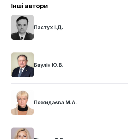
Інші автори
Пастух І.Д.
Баулін Ю.В.
Пожидаєва М.А.