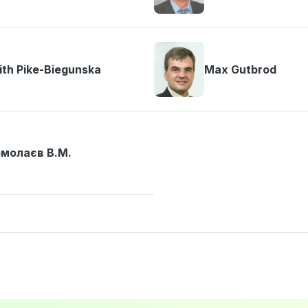
ith Pike-Biegunska
Max Gutbrod
молаєв В.М.