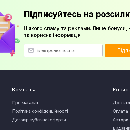
Підписуйтесь на розсилк
Ніякого спаму та реклами. Лише бонуси, 
та корисна інформація
Підп
Компанія
Корис
Про магазин
Достав
Політика конфіденційності
Оплата
Договір публічної оферти
Автори
Видавн