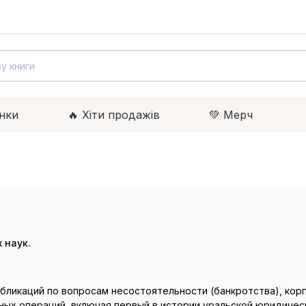
нки
🔥 Xіти продажів
💚 Мерч
 наук.
бликаций по вопросам несостоятельности (банкротства), кор
чных операций, включая первый в истории уральской юридиче