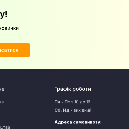
у!
новинки
исатися
не
Графік роботи
ка
Пн - Пт
з 10 до 16
Сб, Нд
- вихідний
Адреса самовивозу:
ицтва