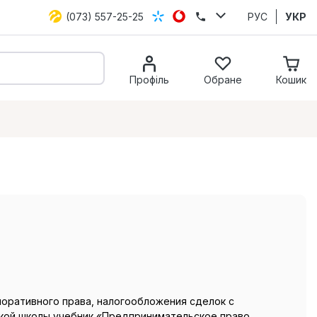
(073) 557-25-25
РУС
УКР
Профіль
Обране
Кошик
поративного права, налогообложения сделок с
ской школы учебник «Предпринимательское право