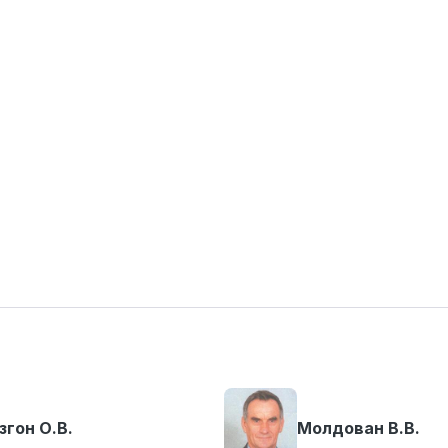
згон О.В.
Молдован В.В.