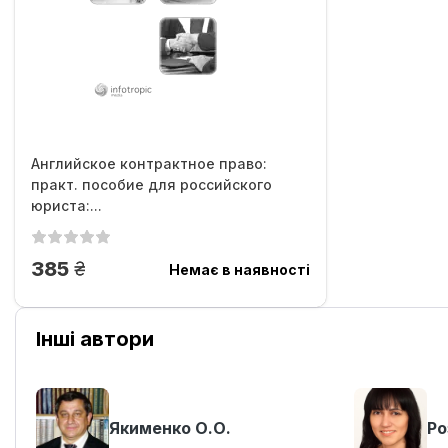
Английское контрактное право:
практ. пособие для российского
юриста:...
грн.
385
Немає в наявності
Інші автори
Якименко О.О.
Ро