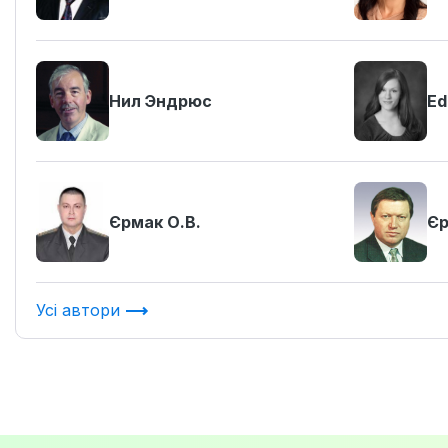
Нил Эндрюс
Ed
Єрмак О.В.
Єр
Усі автори