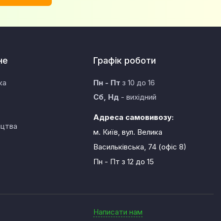
не
Графік роботи
ка
Пн - Пт
з 10 до 16
Сб, Нд
- вихідний
Адреса самовивозу:
ицтва
м. Київ, вул. Велика
Васильківська, 74 (офіс 8)
Пн - Пт
з 12 до 15
Написати нам