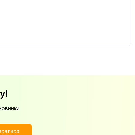
у!
новинки
исатися