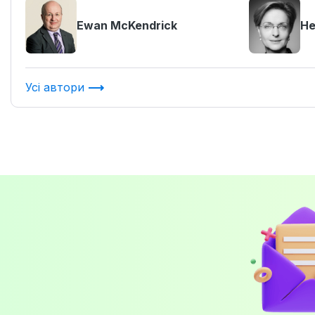
Ewan McKendrick
He
Усі автори