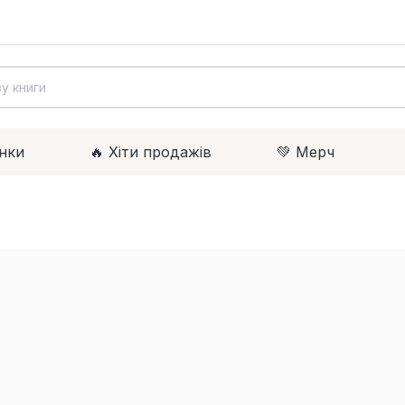
нки
🔥 Xіти продажів
💚 Мерч