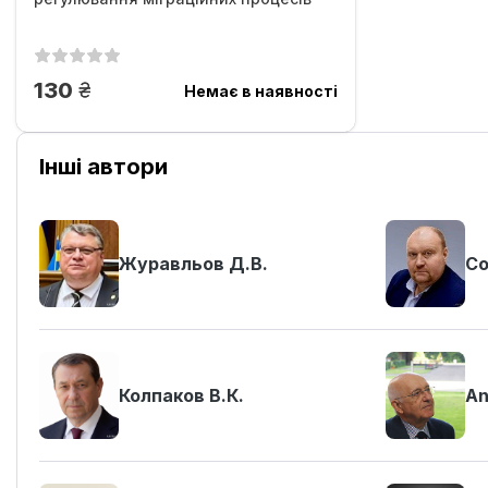
грн.
130
Немає в наявності
Інші автори
Журавльов Д.В.
Со
Колпаков В.К.
An