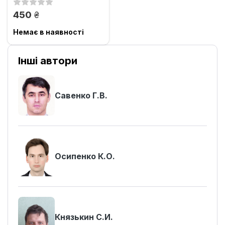
России и...
грн.
450
Немає в наявності
Інші автори
Савенко Г.В.
Осипенко К.О.
Князькин С.И.