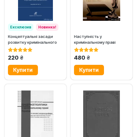
Ексклюзив
Новинка!
Концептуальні засади
Наступність у
розвитку кримінального
кримінальному праві
законодавства України -
України. Матеріали
від...
наукової...
грн.
грн.
220
480