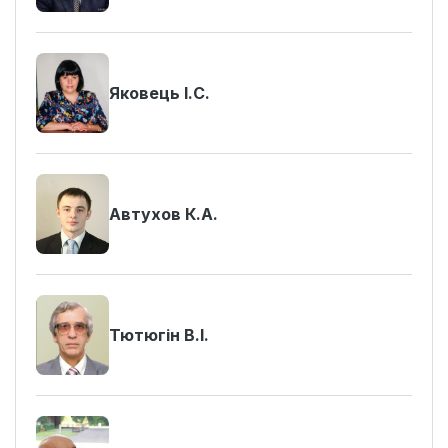
Яковець І.С.
Автухов К.А.
Тютюгін В.І.