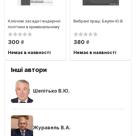
Ключові засади гендерної
Вибрані праці. Баулін Ю.В.
політики в кримінальному
праві України та...
грн.
грн.
300
380
Немає в наявності
Немає в наявності
Інші автори
Шепітько В.Ю.
Журавель В.А.