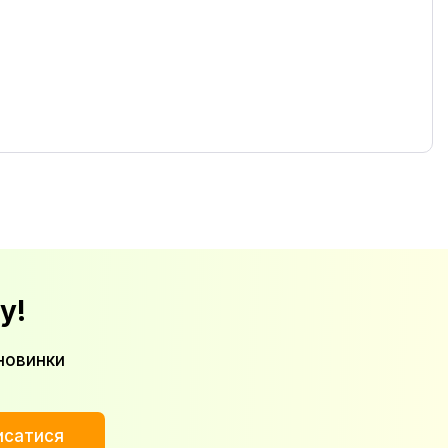
у!
новинки
исатися