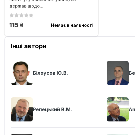
держав щодо...
грн.
115
Немає в наявності
Інші автори
Білоусов Ю.В.
Бе
Репецький В.М.
An