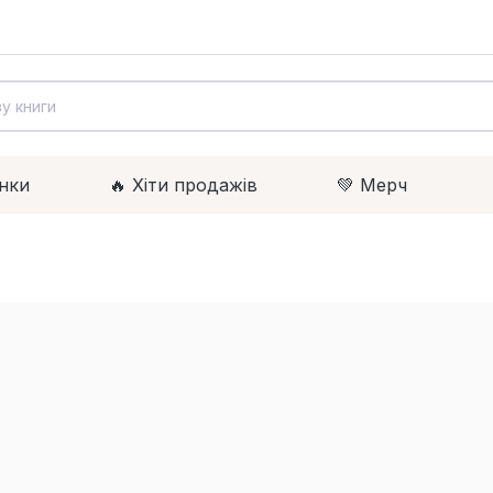
нки
🔥 Xіти продажів
💚 Мерч