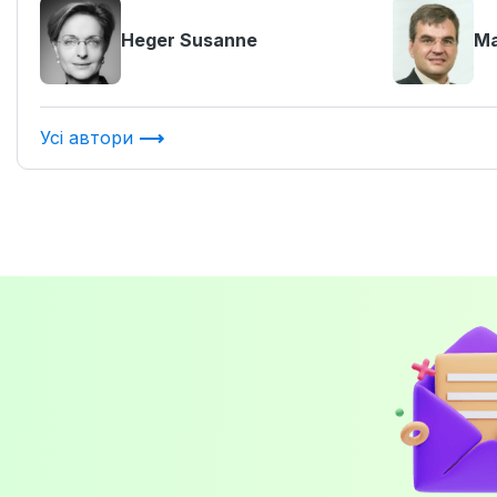
Heger Susanne
Ma
Усі автори