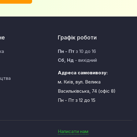
не
Графік роботи
ка
Пн - Пт
з 10 до 16
Сб, Нд
- вихідний
Адреса самовивозу:
ицтва
м. Київ, вул. Велика
Васильківська, 74 (офіс 8)
Пн - Пт
з 12 до 15
Написати нам