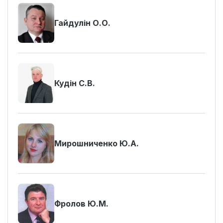
Гайдулін О.О.
Кудін С.В.
Мирошниченко Ю.А.
Фролов Ю.М.