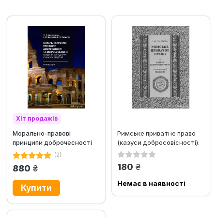
Хіт продажів
Морально-правові
Римське приватне право
принципи доброчесності
(казуси добросовісності).
та добросовісності: генеза
Навчальний посібник
(2)
та...
грн.
180
грн.
880
Немає в наявності