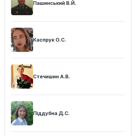
Пашинський В.Й.
Каспрук О.С.
Стечишин А.В.
Піддубна Д.С.