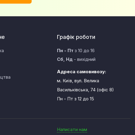
не
Графік роботи
ка
Пн - Пт
з 10 до 16
Сб, Нд
- вихідний
Адреса самовивозу:
ицтва
м. Київ, вул. Велика
Васильківська, 74 (офіс 8)
Пн - Пт
з 12 до 15
Написати нам