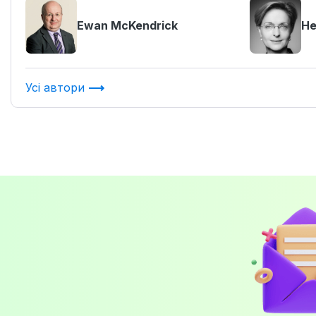
Ewan McKendrick
He
Усі автори