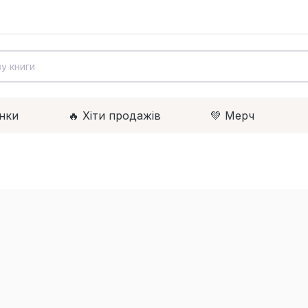
нки
🔥 Xіти продажів
💚 Мерч