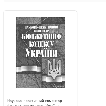
Науково-практичний коментар
бюджетного кодексу України.