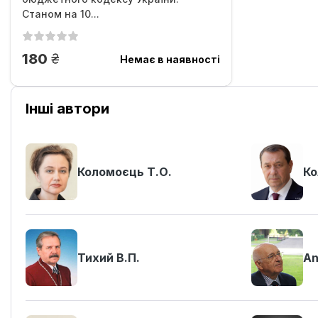
Станом на 10...
грн.
180
Немає в наявності
Інші автори
Коломоєць Т.О.
Ко
Тихий В.П.
An