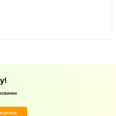
у!
новинки
исатися