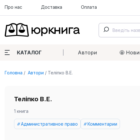
Про нас
Доставка
Оплата
КАТАЛОГ
Автори
🤩 Нови
Головна
Автори
Теліпко В.Е.
Теліпко В.Е.
1 книга
Административное право
Комментарии