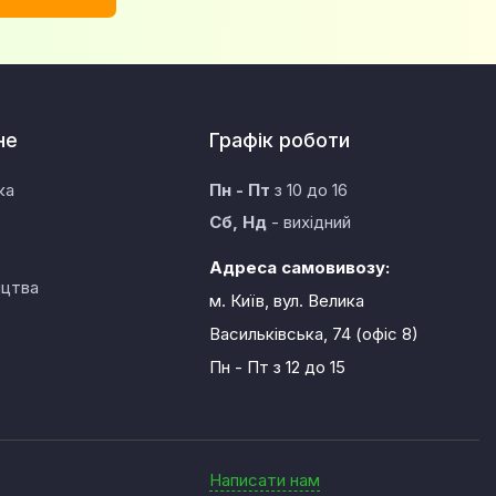
не
Графік роботи
ка
Пн - Пт
з 10 до 16
Сб, Нд
- вихідний
Адреса самовивозу:
ицтва
м. Київ, вул. Велика
Васильківська, 74 (офіс 8)
Пн - Пт
з 12 до 15
Написати нам