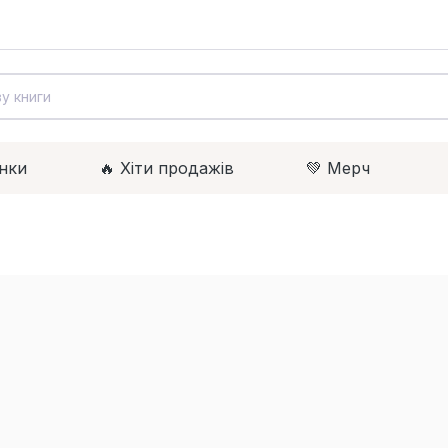
нки
🔥 Xіти продажів
💚 Мерч