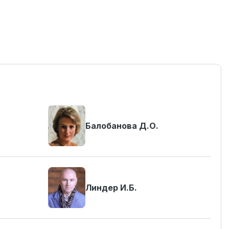
Балобанова Д.О.
Линдер И.Б.