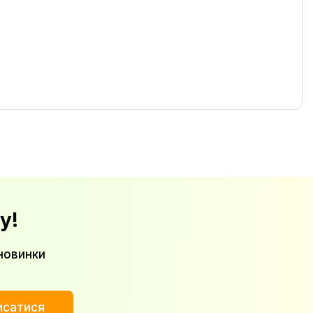
у!
новинки
исатися