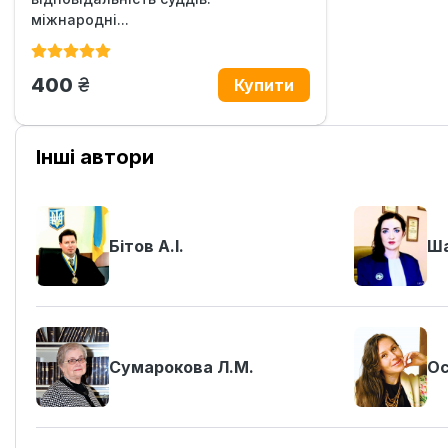
міжнародні...
грн.
400
Інші автори
Бітов А.І.
Ша
Сумарокова Л.М.
Ос