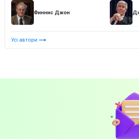
Финнис Джон
Дж
Усі автори