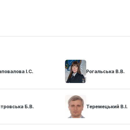
повалова І.С.
Рогальська В.В.
тровська Б.В.
Теремецький В.І.