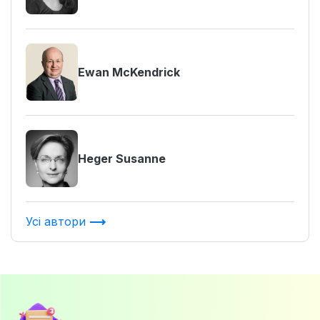
Ewan McKendrick
Heger Susanne
Усі автори