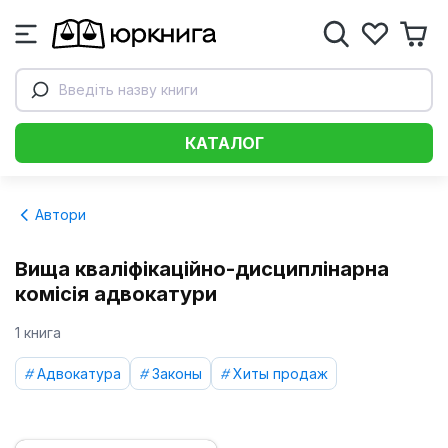
Введіть назву книги
КАТАЛОГ
Автори
Вища кваліфікаційно-дисциплінарна
комісія адвокатури
1 книга
Адвокатура
Законы
Хиты продаж