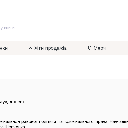
нки
🔥 Xіти продажів
💚 Мерч
аук, доцент.
інально-правової політики та кримінального права Навчальн
аса Шевченка.