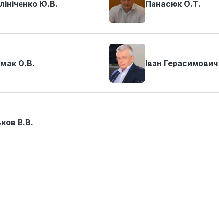
лініченко Ю.В.
Панасюк О.Т.
мак О.В.
Іван Герасимович
ьков В.В.