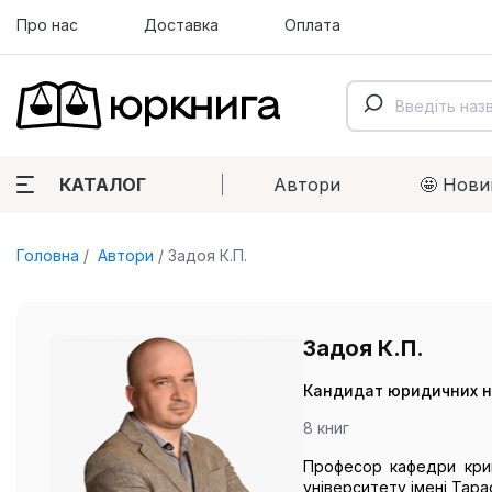
Про нас
Доставка
Оплата
КАТАЛОГ
Автори
🤩 Нови
Головна
Автори
Задоя К.П.
Задоя К.П.
Кандидат юридичних н
8 книг
Професор кафедри крим
університету імені Тар