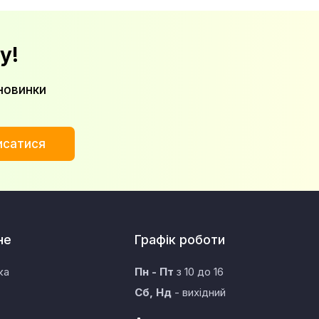
у!
новинки
исатися
не
Графік роботи
ка
Пн - Пт
з 10 до 16
Сб, Нд
- вихідний