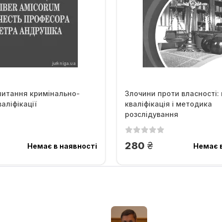
питання кримінально-
Злочини проти власності:
аліфікації
кваліфікація і методика
розслідування
.
грн.
280
Немає в наявності
Немає в