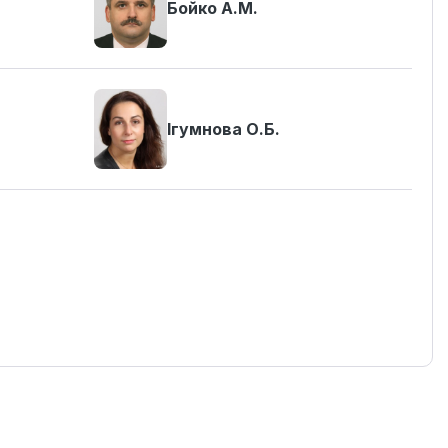
Бойко А.М.
Ігумнова О.Б.