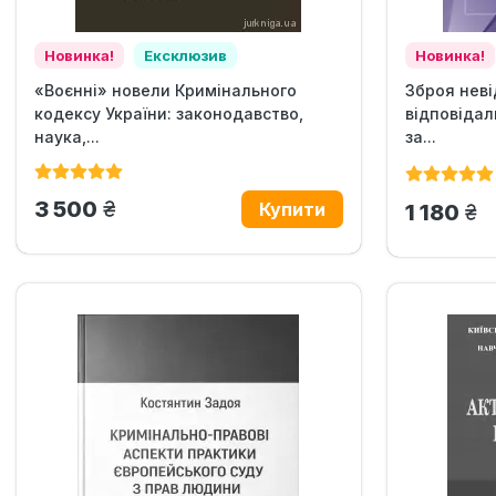
Новинка!
Ексклюзив
Новинка!
«Воєнні» новели Кримінального
Зброя неві
кодексу України: законодавство,
відповідал
наука,...
за...
грн.
3 500
гр
1 180