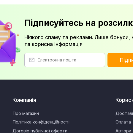
Підписуйтесь на розсилк
Ніякого спаму та реклами. Лише бонуси, 
та корисна інформація
Підп
Компанія
Корис
Про магазин
Достав
Політика конфіденційності
Оплата
Договір публічної оферти
Автори