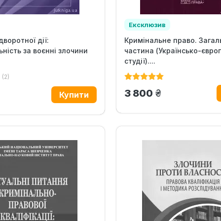
Ексклюзив
дворотної дії:
Кримінальне право. Загал
ьність за воєнні злочини
частина (Українсько-євро
студії)....
(2)
грн.
3 800
н.