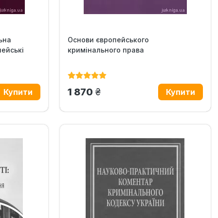
ьна
Основи європейського
пейські
кримінального права
грн.
1 870