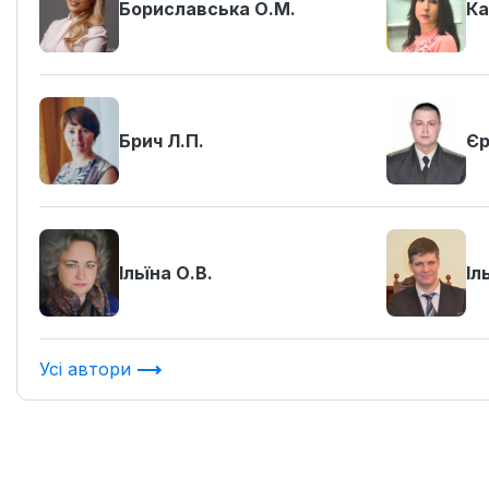
Бориславська О.М.
Ка
Брич Л.П.
Єр
Ільїна О.В.
Іл
Усі автори