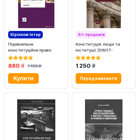
Юрінком Iнтер
Хіт продажів
Порівняльне
Конституція: люди та
Ексклюзив
конституційне право.
інституції (SWOT-
Видання третє
коментар)
грн.
грн.
880
1 250
1 100
грн.