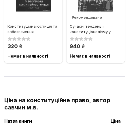
Рекомендовано
Конституційна юстиція та
Сучасні тенденції
Хіт продажів
забезпечення
конституціоналізму у
конституційного порядку:
контексті глобалізації та...
2005-2020
грн.
грн.
320
940
Немає в наявності
Немає в наявності
Ціна на конституційне право, автор
савчин м.в.
Назва книги
Ціна