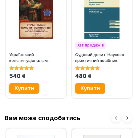
Хіт продажів
Український
Судовий допит. Науково-
конституціоналізм:
практичний посібник.
історія становлення та
Видання третє
перспективи розвитку
грн.
грн.
540
480
Вам може сподобатись