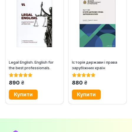
Legal English. English for
Історія держави i права
the best professionals.
зарубіжних кpaїн
Workbook
грн.
грн.
890
880