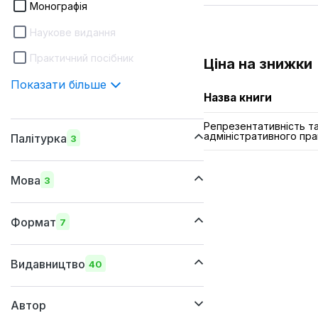
Монографія
Наукове видання
Практичний посібник
Ціна на знижки
Показати більше
Назва книги
Репрезентативність та
адміністративного пра
Палітурка
3
м'яка
Мова
3
суперобкладинка
українська
тверда
Формат
7
російська
205x290 мм
англійська
Видавництво
40
170х240 мм
Автор
150x205 мм