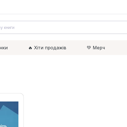
нки
🔥 Xіти продажів
💚 Мерч