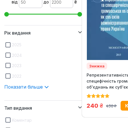
від
до
₴
Рік видання
2025
2024
2023
Знижка
Репрезентативніст
2022
специфічність гром
Показати більше
об'єднань як суб'єкт
грн.
240
430
Тип видання
грн.
Коментар