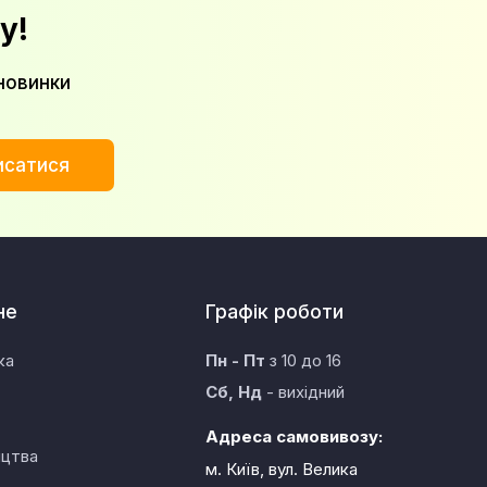
у!
новинки
исатися
не
Графік роботи
ка
Пн - Пт
з 10 до 16
Сб, Нд
- вихідний
Адреса самовивозу:
ицтва
м. Київ, вул. Велика