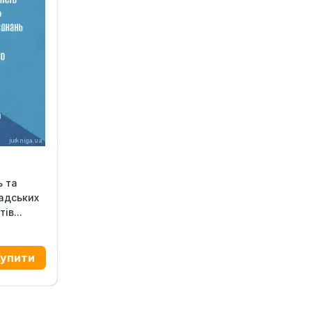
ь та
адських
ів...