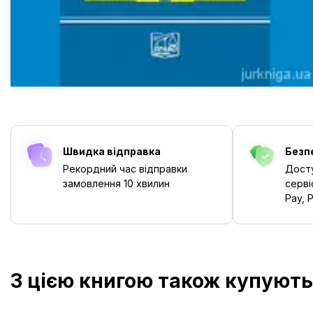
Швидка відправка
Безп
Рекордний час відправки
Досту
замовлення
10 хвилин
серві
Pay, P
З цією книгою також купують