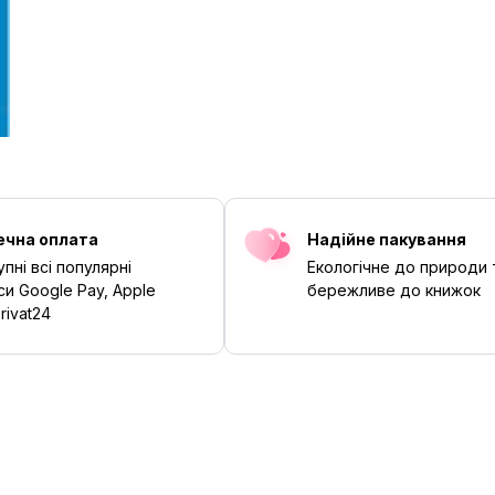
ечна оплата
Надійне пакування
пні всі популярні
Екологічне до природи 
си Google Pay, Apple
бережливе до книжок
rivat24
‹
›