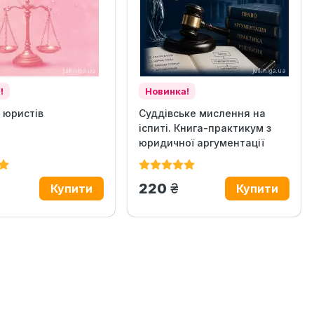
!
Новинка!
 юристів
Суддівське мислення на
іспиті. Книга-практикум з
юридичної аргументації
н.
грн.
220