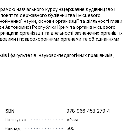
ограмою навчального курсу «Державне будівництво і
 поняття державного будівництва і місцевого
ойменної науки, основи організації та діяльності глави
ди Автономної Республіки Крим та органів місцевого
инципи організації та діяльності зазначених органів, їх
 судовими і правоохоронними органами та об’єднаннями
зів і факультетів, науково-педагогічних працівників,
ISBN
978-966-458-279-4
Палітурка
м'яка
Наклад
500