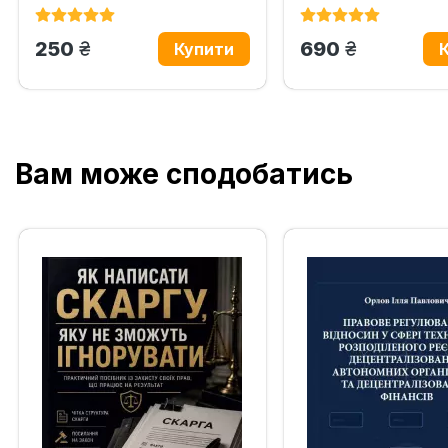
грн.
грн.
250
690
Вам може сподобатись