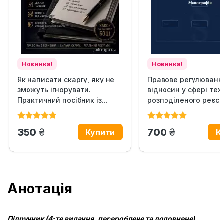
Новинка!
Новинка!
Як написати скаргу, яку не
Правове регулюван
зможуть ігнорувати.
відносин у сфері те
Практичний посібник із...
розподіленого реєст
грн.
грн.
350
700
Анотація
Підручник (4-те видання, перероблене та доповнене)