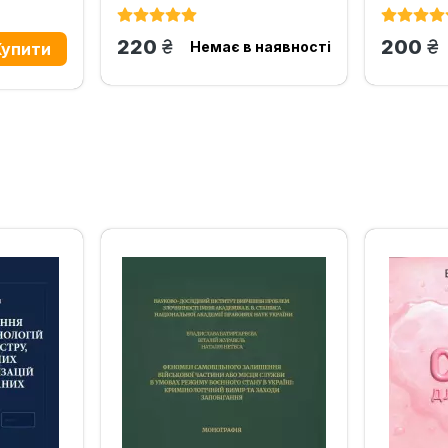
грн.
гр
220
200
Немає в наявності
‹
›