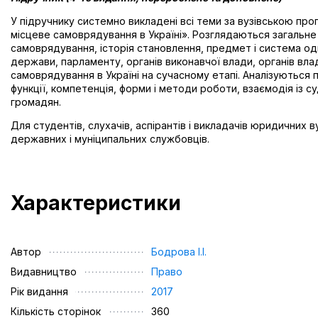
У підручнику системно викладені всі теми за вузівською пр
місцеве самоврядування в Україні». Розглядаються загальне
самоврядування, історія становлення, предмет і система одн
держави, парламенту, органів виконавчої влади, органів вла
самоврядування в Україні на сучасному етапі. Аналізуються пр
функції, компетенція, форми і методи роботи, взаємодія із
громадян.
Для студентів, слухачів, аспірантів і викладачів юридичних ву
державних і муніципальних службовців.
Характеристики
Автор
Бодрова І.І.
Видавництво
Право
Рік видання
2017
Кількість сторінок
360