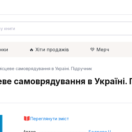
нки
🔥 Xіти продажів
💚 Мерч
ісцеве самоврядування в Україні. Підручник
еве самоврядування в Україні.
Переглянути зміст
Автор
Бодрова І.І.