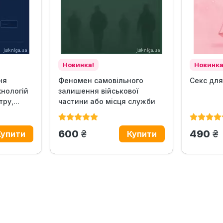
Новинка!
Новинка
ня
Феномен самовільного
Секс для
хнологій
залишення військової
ру,...
частини або місця служби
в...
грн.
гр
600
490