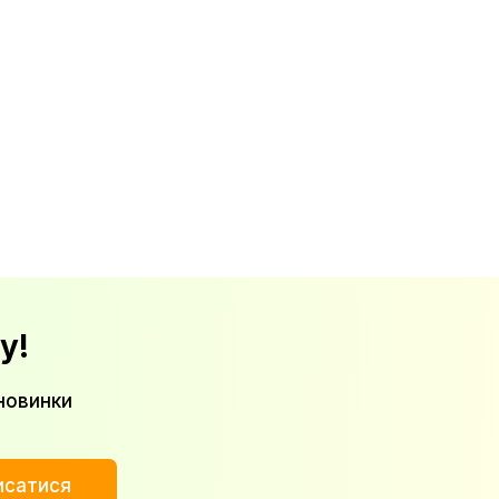
у!
новинки
исатися