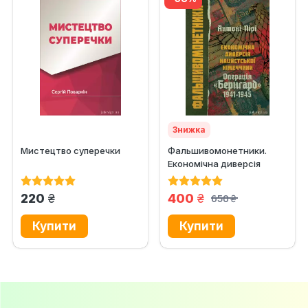
Знижка
Мистецтво суперечки
Фальшивомонетники.
Економічна диверсія
нацистської Німеччини.
Операція...
грн.
грн.
220
400
650
грн.