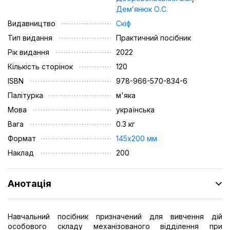
Дем’янюк О.С.
Видавництво
Скіф
Тип видання
Практичний посібник
Рік видання
2022
Кількість сторінок
120
ISBN
978-966-570-834-6
Палітурка
м'яка
Мова
українська
Вага
0.3 кг
Формат
145х200 мм
Наклад
200
Анотація
Навчальний посібник призначений для вивчення дій
особового складу механізованого відділення при