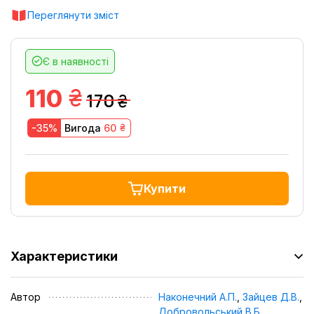
Переглянути зміст
Є в наявності
грн.
110
170
грн.
грн.
-35%
Вигода
60
Купити
Характеристики
Автор
Наконечний А.П.
,
Зайцев Д.В.
,
Добровольський В.Б.
,