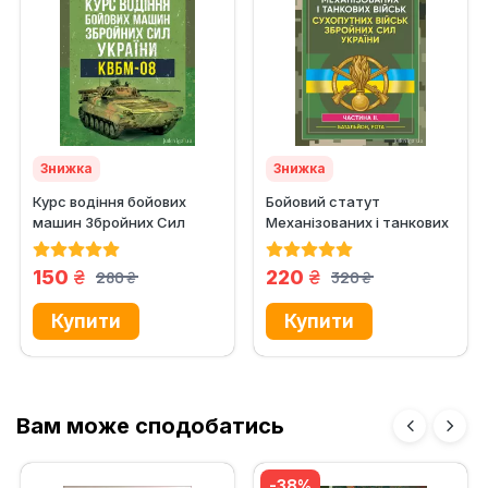
Знижка
Знижка
Курс водіння бойових
Бойовий статут
машин Збройних Сил
Механізованих і танкових
України
військ сухопутних військ...
грн.
грн.
150
220
280
320
грн.
грн.
Вам може сподобатись
-38%