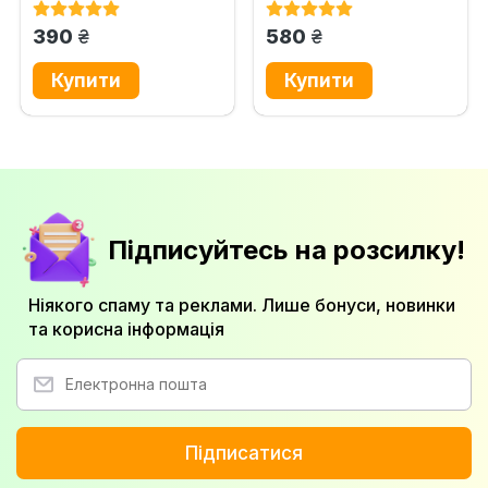
правовий аналіз
політологічна
концептуалізація
грн.
грн.
390
580
Підписуйтесь на розсилку!
Ніякого спаму та реклами. Лише бонуси, новинки
та корисна інформація
Підписатися