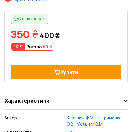
Є в наявності
грн.
350
400
грн.
грн.
-13%
Вигода
50
Купити
Характеристики
Автор
Кирилюк Ф.М.
,
Батрименко
О.В.
,
Мельник В.М.