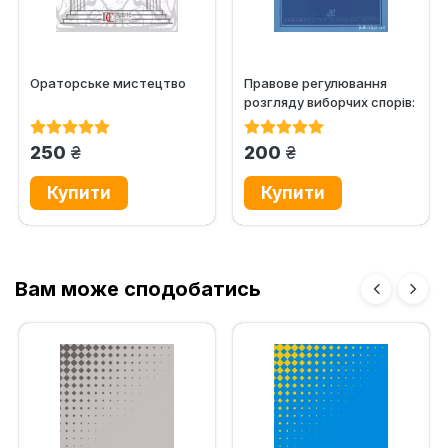
Ораторське мистецтво
Правове регулювання
розгляду виборчих спорів:
теоретичний і
практичний...
грн.
грн.
250
200
Вам може сподобатись