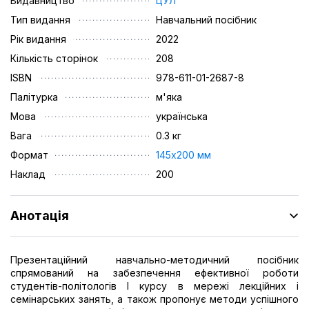
Видавництво
ЦУЛ
Тип видання
Навчальний посібник
Рік видання
2022
Кількість сторінок
208
ISBN
978-611-01-2687-8
Палітурка
м'яка
Мова
українська
Вага
0.3 кг
Формат
145х200 мм
Наклад
200
Анотація
Презентаційний навчально-методичний посібник
спрямований на забезпечення ефективної роботи
студентів-політологів І курсу в мережі лекційних і
семінарських занять, а також пропонує методи успішного