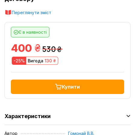
Переглянути зміст
Є в наявності
грн.
400
530
грн.
грн.
-25%
Вигода
130
Купити
Характеристики
Автор
Гомонай В.В.