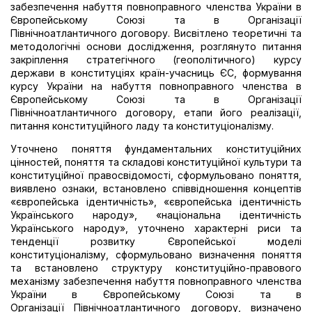
забезпечення набуття повноправного членства України в
Європейському Союзі та в Організації
Північноатлантичного договору. Висвітлено теоретичні та
методологічні основи дослідження, розглянуто питання
закріплення стратегічного (геополітичного) курсу
держави в конституціях країн-учасниць ЄС, формування
курсу України на набуття повноправного членства в
Європейському Союзі та в Організації
Північноатлантичного договору, етапи його реалізації,
питання конституційного ладу та конституціоналізму.
Уточнено поняття фундаментальних конституційних
цінностей, поняття та складові конституційної культури та
конституційної правосвідомості, сформульовано поняття,
виявлено ознаки, встановлено співвідношення концептів
«європейська ідентичність», «європейська ідентичність
Українського народу», «національна ідентичність
Українського народу», уточнено характерні риси та
тенденції розвитку Європейської моделі
конституціоналізму, сформульовано визначення поняття
та встановлено структуру конституційно-правового
механізму забезпечення набуття повноправного членства
України в Європейському Союзі та в
Організації Північноатлантичного договору, визначено