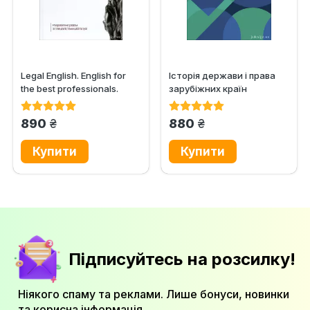
Legal English. English for
Історія держави i права
the best professionals.
зарубіжних кpaїн
Workbook
грн.
грн.
890
880
Підписуйтесь на розсилку!
Ніякого спаму та реклами. Лише бонуси, новинки
та корисна інформація