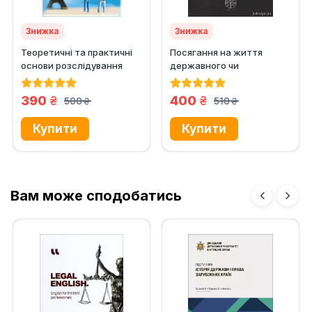
Знижка
Знижка
Теоретичні та практичні
Посягання на життя
основи розслідування
державного чи
шахрайства у сфері
громадського діяча:
надання...
ретроспектива та...
грн.
грн.
390
400
500
510
грн.
грн.
Вам може сподобатись