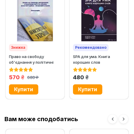
Знижка
Рекомендовано
Право на свободу
SPA для ума. Книга
об'єднання у політичні
хороших слов
партії в Україні:...
грн.
грн.
570
480
680
грн.
Вам може сподобатись