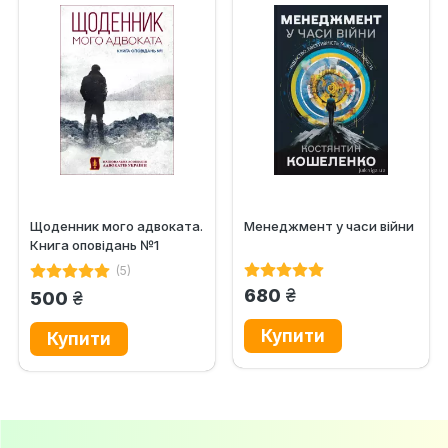
Щоденник мого адвоката.
Менеджмент у часи війни
Книга оповідань №1
(5)
грн.
680
грн.
500