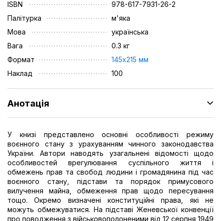
ISBN
978-617-7931-26-2
Палітурка
м'яка
Мова
українська
Вага
0.3 кг
Формат
145х215 мм
Наклад
100
Анотація
У книзі представлено основні особливості режиму
воєнного стану з урахуванням чинного законодавства
України. Автори наводять узагальнені відомості щодо
особливостей врегулювання суспільного життя і
обмежень прав та свобод людини і громадянина під час
воєнного стану, підстави та порядок примусового
вилучення майна, обмеження прав щодо пересування
тощо. Окремо визначені конституційні права, які не
можуть обмежуватися. На підставі Женевської конвенції
про поводження з військовополоненими від 12 серпня 1949