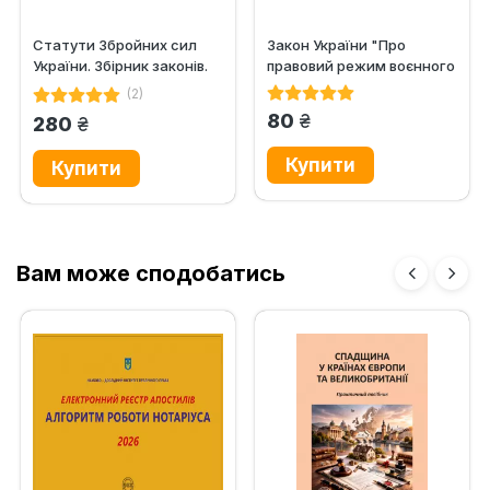
Статути Збройних сил
Закон України "Про
України. Збірник законів.
правовий режим воєнного
Алерта
стану". Алерта
(2)
грн.
80
грн.
280
Вам може сподобатись